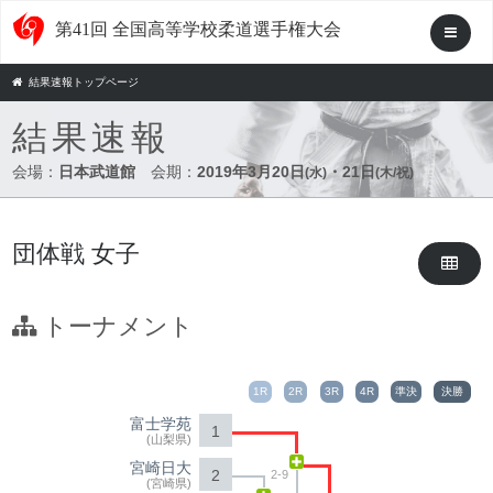
第41回 全国高等学校柔道選手権大会
結果速報トップページ
結果速報
会場：
日本武道館
会期：
2019年3月20日
・21日
(水)
(木/祝)
団体戦 女子
トーナメント
1R
2R
3R
4R
準決
決勝
富士学苑
1
(山梨県)
宮崎日大
2
2-9
(宮崎県)