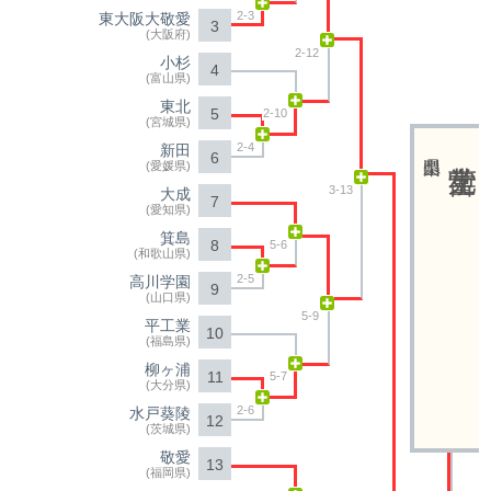
2-3
東大阪大敬愛
3
(大阪府)
2-12
小杉
4
(富山県)
東北
5
2-10
(宮城県)
2-4
新田
6
(愛媛県)
3-13
大成
7
(愛知県)
箕島
8
5-6
(和歌山県)
2-5
高川学園
9
(山口県)
5-9
平工業
10
(福島県)
柳ヶ浦
11
5-7
(大分県)
2-6
水戸葵陵
12
(茨城県)
敬愛
13
(福岡県)