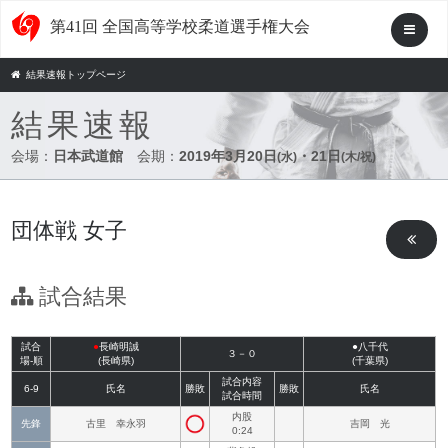
第41回 全国高等学校柔道選手権大会
結果速報トップページ
結果速報
会場：
日本武道館
会期：
2019年3月20日
・21日
(水)
(木/祝)
団体戦 女子
試合結果
試合
●
長崎明誠
●八千代
３－０
場-順
(長崎県)
(千葉県)
試合内容
6-9
氏名
勝敗
勝敗
氏名
試合時間
内股
先鋒
古里 幸永羽
吉岡 光
0:24