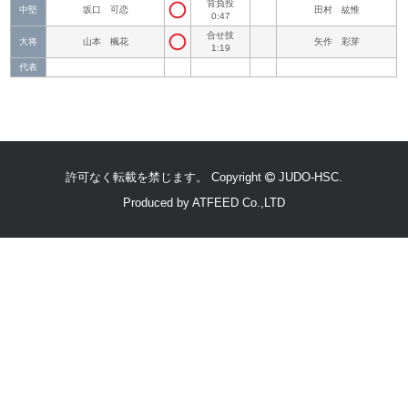
背負投
中堅
坂口 可恋
田村 紘惟
0:47
合せ技
大将
山本 楓花
矢作 彩芽
1:19
代表
許可なく転載を禁じます。 Copyright
JUDO-HSC.
Produced by
ATFEED Co.,LTD