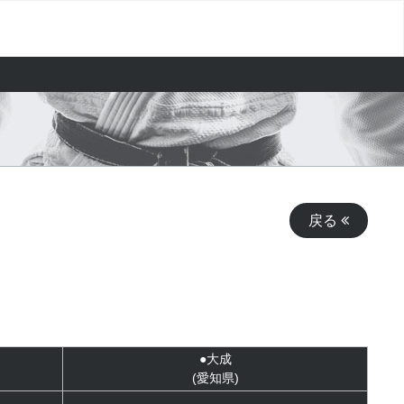
戻る
●大成
(愛知県)