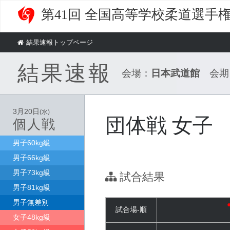
第41回 全国高等学校柔道選手
結果速報トップページ
結果速報
会場：
日本武道館
会期
3月20日
(水)
団体戦 女子
個人戦
男子60kg級
男子66kg級
男子73kg級
試合結果
男子81kg級
男子無差別
試合場-順
女子48kg級