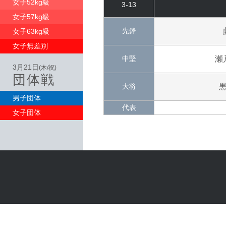
女子52kg級
3-13
女子57kg級
先鋒
女子63kg級
女子無差別
中堅
瀬
3月21日
(木/祝)
団体戦
大将
男子団体
代表
女子団体