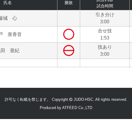
氏名
勝敗
試合時間
引き分け
藤城 心
3:00
合せ技
戸 亜香音
1:53
技あり
黒田 亜紀
3:00
許可なく転載を禁じます。 Copyright
JUDO-HSC.
All rights reserved.
Produced by
ATFEED Co.,LTD