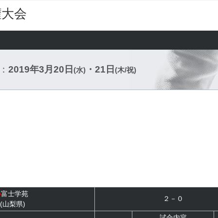
権大会
：
2019年3月20日
・21日
(水)
(木/祝)
●
富士学苑
２－０
(山梨県)
試合内容