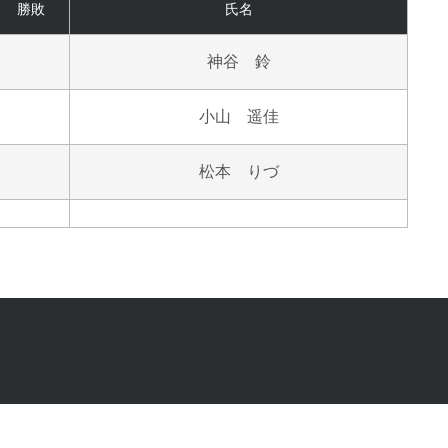
勝敗
氏名
神谷 鈴
小山 遥佳
松本 りづ