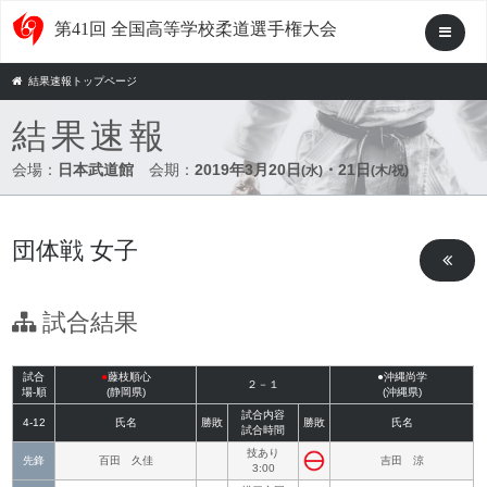
第41回 全国高等学校柔道選手権大会
結果速報トップページ
結果速報
会場：
日本武道館
会期：
2019年3月20日
・21日
(水)
(木/祝)
団体戦 女子
試合結果
試合
●
藤枝順心
●沖縄尚学
２－１
場-順
(静岡県)
(沖縄県)
試合内容
4-12
氏名
勝敗
勝敗
氏名
試合時間
技あり
先鋒
百田 久佳
吉田 涼
3:00