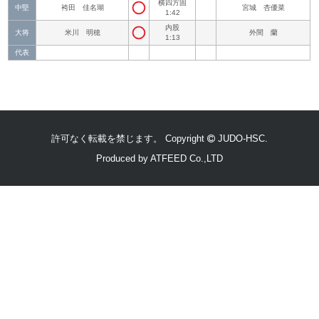
横四方固
中堅
袴田 佳名瑚
宮城 杏優菜
1:42
内股
大将
米川 明穂
外間 蘭
1:13
代表
許可なく転載を禁じます。 Copyright
JUDO-HSC.
Produced by
ATFEED Co.,LTD