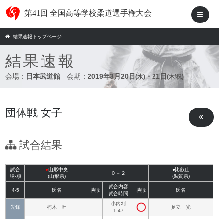
第41回 全国高等学校柔道選手権大会
結果速報トップページ
結果速報
会場：
日本武道館
会期：
2019年3月20日
・21日
(水)
(木/祝)
団体戦 女子
試合結果
試合
●
山形中央
●比叡山
０－２
場-順
(山形県)
(滋賀県)
試合内容
4-5
氏名
勝敗
勝敗
氏名
試合時間
小内刈
先鋒
朽木 叶
足立 光
1:47