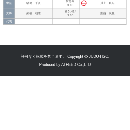
技あり
中堅
馳尾 千夏
川上 真紀
3:00
引き分け
大将
細谷 萌恵
吉山 風暖
3:00
代表
許可なく転載を禁じます。 Copyright
JUDO-HSC.
Produced by
ATFEED Co.,LTD