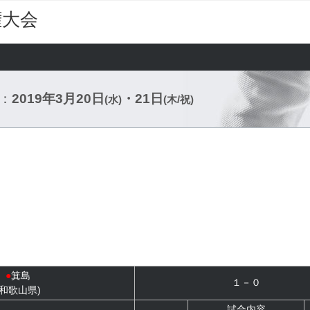
権大会
：
2019年3月20日
・21日
(水)
(木/祝)
●
箕島
１－０
(和歌山県)
試合内容