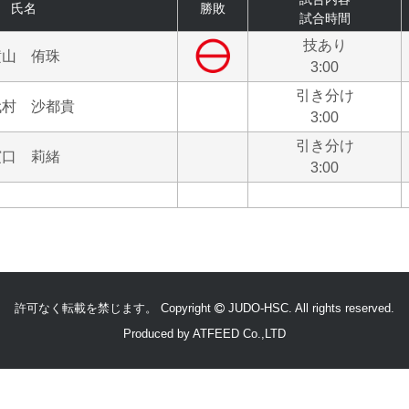
氏名
勝敗
試合時間
技あり
横山 侑珠
3:00
引き分け
代村 沙都貴
3:00
引き分け
濵口 莉緒
3:00
許可なく転載を禁じます。 Copyright
JUDO-HSC.
All rights reserved.
Produced by
ATFEED Co.,LTD