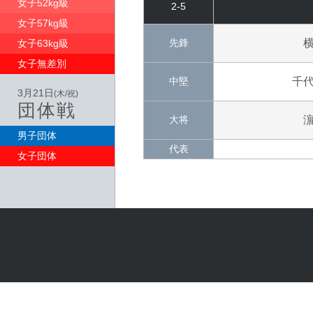
女子52kg級
2-5
女子57kg級
先鋒
女子63kg級
女子無差別
中堅
千
3月21日
(木/祝)
団体戦
大将
男子団体
代表
女子団体