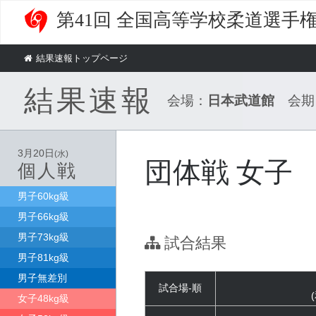
第41回 全国高等学校柔道選手
結果速報トップページ
結果速報
会場：
日本武道館
会期
3月20日
(水)
団体戦 女子
個人戦
男子60kg級
男子66kg級
男子73kg級
試合結果
男子81kg級
男子無差別
試合場-順
女子48kg級