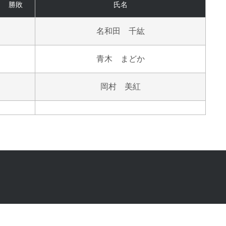
勝敗
氏名
名和田 千紘
青木 まどか
岡村 美紅