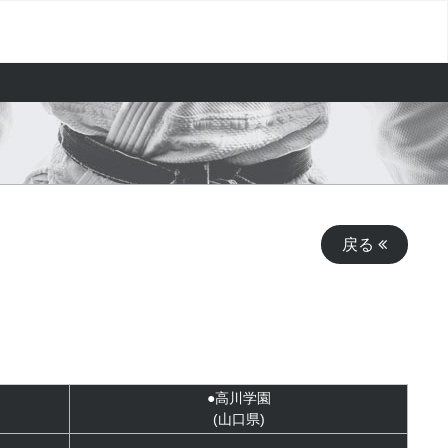
戻る
●高川学園
(山口県)