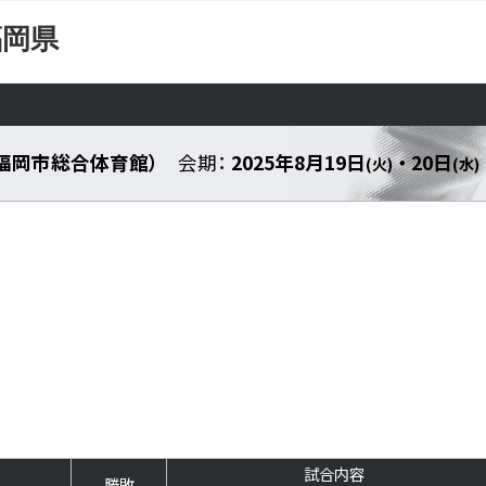
福岡県
福岡市総合体育館）
会期：
2025年8月19日
・ 20日
(火)
(水)
級
試合内容
勝敗