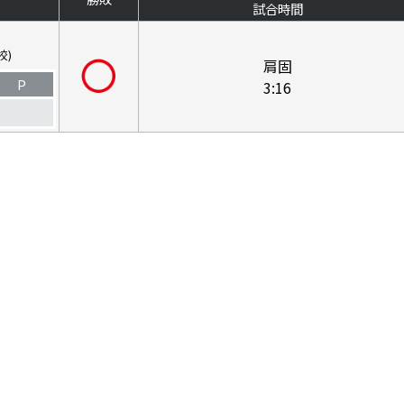
試合時間
校)
肩固
P
3:16