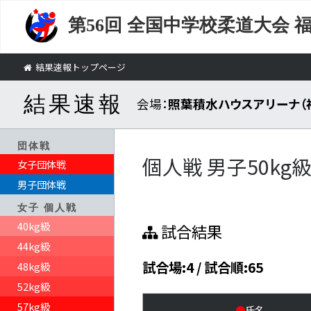
第56回
全国中学校柔道大会 
結果速報トップページ
結果速報
会場：
照葉積水ハウスアリーナ（
団体戦
個人戦 男子50kg
女子団体戦
男子団体戦
女子 個人戦
40kg級
試合結果
44kg級
試合場:4 / 試合順:65
48kg級
52kg級
57kg級
●
氏名