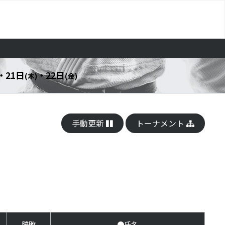
・ 21日
・ 22日
(木)
(金)
手動更新
トーナメント
勝敗
●氏名