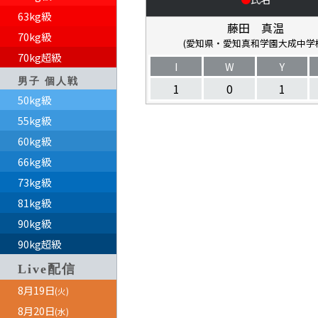
63kg級
藤田 真温
70kg級
(愛知県・愛知真和学園大成中学
70kg超級
I
W
Y
男子 個人戦
1
0
1
50kg級
55kg級
60kg級
66kg級
73kg級
81kg級
90kg級
90kg超級
Live配信
8月19日
(火)
8月20日
(水)