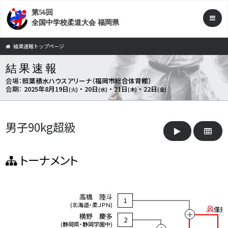
第56回
全国中学校柔道大会 福岡県
結果速報トップページ
結果速報
会場：
照葉積水ハウスアリーナ（福岡市総合体育館）
会期：
2025年8月19日
・ 20日
・ 21日
・ 22日
(火)
(水)
(木)
(金)
男子90kg超級
トーナメント
高橋 陸斗
1
(北海道・柔ＪＰＮ)
僅差
＋
横野 慶多
2
(静岡県・静岡学園中)