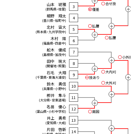
＋
合せ技
山本 琥雅
3
＋
(群馬県・桂萱)
僅差
細野 翔太
4
(香川県・桜町中)
＋
払腰
北村 宙大
5
(熊本県・九州学院中)
＋
払腰
木村 陽
6
(福島県・四倉中)
舩木 優成
7
(島根県・加茂中)
小外掛
＋
田中 現大
8
(開催地・照葉)
＋
大内刈
石毛 大翔
9
＋
(千葉県・東海大浦安)
技あり
大外刈
鈴木 勇信
10
(兵庫県・小野中)
＋
栁井 隼斗
11
(大分県・安東道場)
＋
名苗 優心
12
(富山県・小杉中学校)
肩固
井上 勇希
13
(愛知県・大成)
＋
片田 啓新
14
(山梨県・身延中)