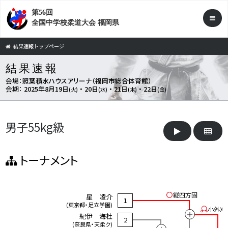
第56回
全国中学校柔道大会 福岡県
結果速報トップページ
結果速報
会場：
照葉積水ハウスアリーナ（福岡市総合体育館）
会期：
2025年8月19日
・ 20日
・ 21日
・ 22日
(火)
(水)
(木)
(金)
男子55kg級
トーナメント
縦四方固
星 凌介
1
(東京都・足立学園)
小外刈
＋
紀伊 海杜
2
(奈良県・天柔ク)