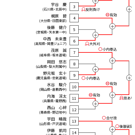
＋
宇谷 慶
3
＋
(石川県・北辰中)
反則負け
有効
梶原 碧
4
(大分県・日田東部)
＋
後藤 健介
5
(宮城県・矢本第一中)
＋
中西 未来豊
6
(高知県・岡豊ジュニア)
大外刈
小内巻込
茂原 誠
7
(岐阜県・坂本道場)
＋
岡田 悠志
8
(山梨県・梨大附属中)
＋
野元堀 玄十
9
＋
(鹿児島県・忠氣道場)
小内巻込
有効
水谷 駿介
10
(岡山県・倉敷西中)
＋
有効
内海 涼太
11
技あり
(兵庫県・龍野西)
＋
西山 心絆
12
(青森県・野辺地中)
合せ技
宇田 晴哉
13
(山形県・戸沢道場)
後袈裟固
＋
伊藤 凱司
14
(三重県・亀山)