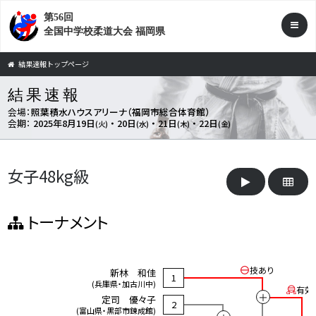
第56回
全国中学校柔道大会 福岡県
結果速報トップページ
結果速報
会場：
照葉積水ハウスアリーナ（福岡市総合体育館）
会期：
2025年8月19日
・ 20日
・ 21日
・ 22日
(火)
(水)
(木)
(金)
女子48kg級
トーナメント
技あり
新林 和佳
1
(兵庫県・加古川中)
有効
＋
定司 優々子
2
(富山県・黒部市錬成館)