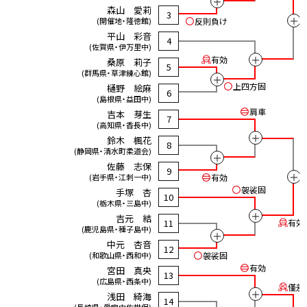
＋
森山 愛莉
3
＋
(開催地・隆徳館)
反則負け
平山 彩音
4
(佐賀県・伊万里中)
＋
有効
桑原 莉子
5
(群馬県・草津練心館)
＋
上四方固
樋野 絵麻
6
(島根県・益田中)
肩車
吉本 芽生
7
(高知県・香長中)
＋
鈴木 楓花
8
(静岡県・清水町柔道会)
＋
佐藤 志保
9
＋
(岩手県・江刺一中)
有効
袈裟固
手塚 杏
10
(栃木県・三島中)
＋
吉元 結
11
有効
(鹿児島県・種子島中)
＋
中元 杏音
12
(和歌山県・西和中)
袈裟固
有効
宮田 真央
13
(広島県・西条中)
僅差
＋
浅田 綺海
14
(長崎県・愛宕中佐世保)