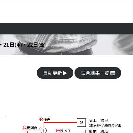
・ 21日
・ 22日
(木)
(金)
自動更新
試合結果一覧
僅差
岡本 悠里
25
(東京都・渋谷教育学園)
反則負け
＋
技あり
池田 綺桜