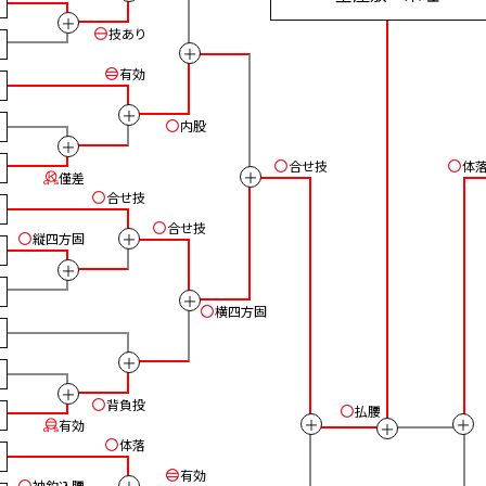
＋
技あり
＋
有効
＋
内股
＋
合せ技
体
＋
僅差
合せ技
合せ技
＋
縦四方固
＋
＋
横四方固
＋
＋
背負投
払腰
＋
＋
有効
＋
体落
有効
袖釣込腰