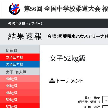
第56回
全国中学校柔道大会 
結果速報トップページ
結果速報
会場：
照葉積水ハウスアリーナ（
団体戦
女子52kg級
女子団体戦
男子団体戦
女子 個人戦
40kg級
トーナメント
44kg級
48kg級
釜石 絢星
52kg級
1
(岩手県・小屋瀬中)
57kg級
新井 海咲