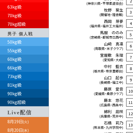
2
(神奈川県・平塚柔道協会)
63kg級
牧野 葵生
3
70kg級
(開催地・隆徳館)
西岡 芽夢
4
70kg超級
(福井県・福井工大福井)
馬服 ののみ
男子 個人戦
5
(宮崎県・都城市立西中)
50kg級
山﨑 真凛
6
(鳥取県・米子クラブ)
55kg級
堂屋敷 朱理
7
60kg級
(愛知県・大成)
中村 藍衣
66kg級
8
(栃木県・帝京豊郷台)
73kg級
山口 起歩
9
(長崎県・福江中)
81kg級
藤原 愛音
10
90kg級
(愛媛県・桑原クラブ)
藤本 悠花
90kg超級
11
(広島県・西条中)
綿利 凪咲
Live配信
12
(兵庫県・荒井中)
8月19日
(火)
石橋 莉乃
13
(熊本県・九州学院中)
8月20日
(水)