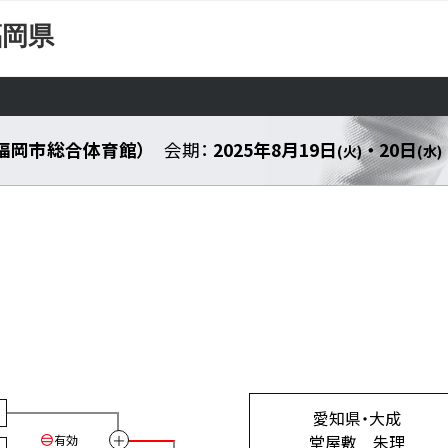
福岡県
福岡市総合体育館）
会期：
2025年8月19日
・ 20日
(火)
(水)
愛知県・大成
堂屋敷 朱理
＋
有効