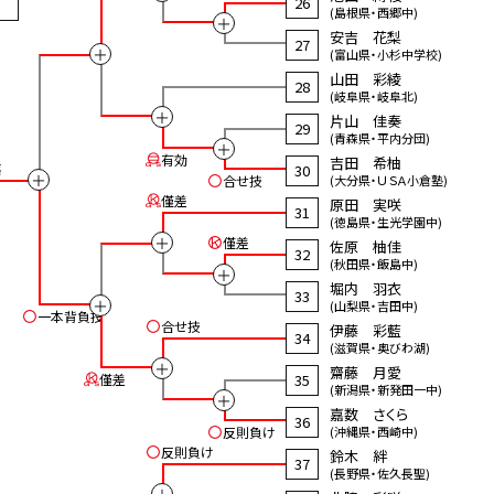
26
(島根県・西郷中)
＋
安吉 花梨
27
＋
(富山県・小杉中学校)
山田 彩綾
28
(岐阜県・岐阜北)
＋
片山 佳奏
29
(青森県・平内分団)
＋
有効
吉田 希柚
落
30
＋
合せ技
(大分県・ＵＳＡ小倉塾)
僅差
原田 実咲
31
(徳島県・生光学園中)
＋
僅差
佐原 柚佳
32
(秋田県・飯島中)
＋
堀内 羽衣
33
＋
(山梨県・吉田中)
一本背負投
合せ技
伊藤 彩藍
34
(滋賀県・奥びわ湖)
＋
齋藤 月愛
35
僅差
(新潟県・新発田一中)
＋
嘉数 さくら
36
反則負け
(沖縄県・西崎中)
反則負け
鈴木 絆
37
(長野県・佐久長聖)