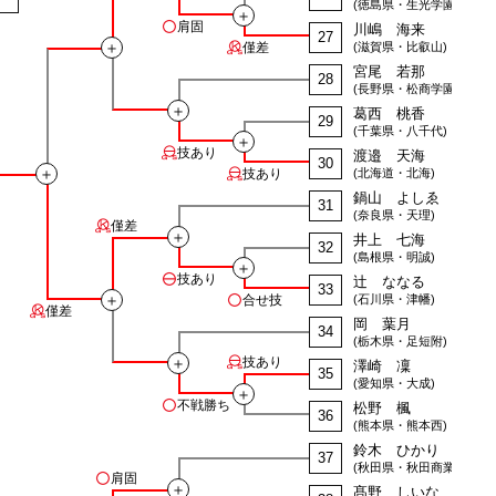
(徳島県・生光学園)
＋
肩固
川嶋 海来
27
＋
僅差
(滋賀県・比叡山)
宮尾 若那
28
(長野県・松商学園)
＋
葛西 桃香
29
(千葉県・八千代)
＋
技あり
渡邉 天海
30
＋
技あり
(北海道・北海)
鍋山 よしゑ
31
(奈良県・天理)
僅差
＋
井上 七海
32
(島根県・明誠)
＋
技あり
辻 ななる
33
＋
合せ技
(石川県・津幡)
僅差
岡 葉月
34
(栃木県・足短附)
＋
技あり
澤崎 凜
35
(愛知県・大成)
＋
不戦勝ち
松野 楓
36
(熊本県・熊本西)
鈴木 ひかり
37
(秋田県・秋田商業)
肩固
＋
髙野 しいな