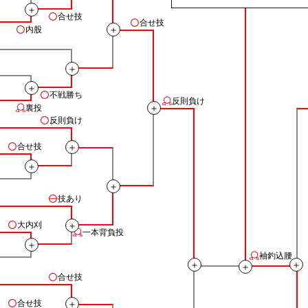
＋
合せ技
合せ技
＋
内股
＋
＋
不戦勝ち
反則負け
＋
裏投
反則負け
＋
合せ技
＋
＋
技あり
＋
大内刈
一本背負投
＋
袖釣込腰
＋
＋
＋
合せ技
＋
合せ技