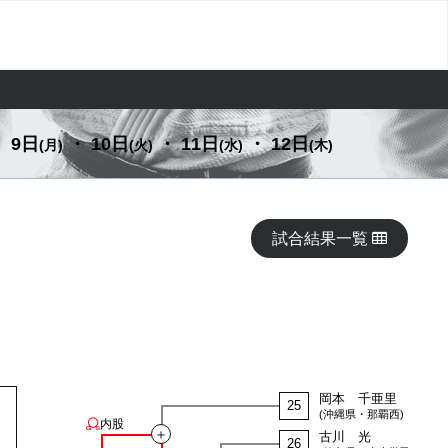
 9日
・ 10日
・ 11日
・ 12日
(月)
(火)
(水)
(木)
試合結果一覧
岡本 千亜里
25
(沖縄県・那覇西)
内股
＋
古川 光
26