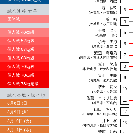
(高知県・岡豊)
森 静玖
3
試合速報 女子
(佐賀県・佐賀商業)
団体戦
柏 晴
4
(茨城県・水戸啓明)
千葉 瑠々
個人戦 48kg級
5
(福島県・田村)
個人戦 52kg級
杉野 美涼
6
(鳥取県・倉吉北)
個人戦 57kg級
渡辺 麻唯乃
7
個人戦 63kg級
(静岡県・東海大静岡翔洋)
坂下 笑琉
個人戦 70kg級
8
(和歌山県・近大和歌山)
個人戦 78kg級
畠山 美咲
9
(長野県・佐久長聖)
個人戦 78kg超級
堺田 莉央
10
(大分県・大分西)
試合会場・試合順
佐藤 エミリ仁美
11
8月8日 (日)
(埼玉県・西武台)
山口 あかり
12
8月9日 (月)
(山形県・県立山形中央)
8月10日 (火)
井上 桜
13
(神奈川県・横須賀学院)
8月11日 (水)
菅原 知紗