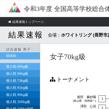
令和3年度
全国高等学校総合
結果速報トップページ
結果速報
会場：
ホワイトリング (長野
試合速報 男子
女子70kg級
団体戦
個人戦 60kg級
個人戦 66kg級
トーナメント
個人戦 73kg級
個人戦 81kg級
個人戦 90kg級
柴田 麻紗陽
1
(富山県・高岡第一)
個人戦 100kg級
澤田 心花
2
個人戦 100kg超級