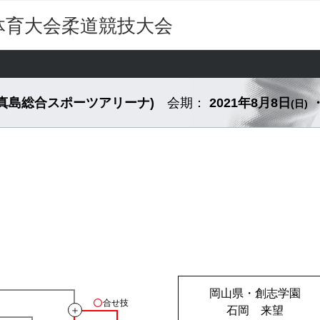
体育大会柔道競技大会
市真島総合スポーツアリーナ)
会期：
2021年8月8日
・
(日)
岡山県・創志学園
合せ技
＋
石岡 来望