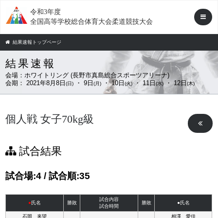
令和3年度
全国高等学校総合体育大会柔道競技大会
結果速報トップページ
結果速報
会場：
ホワイトリング (長野市真島総合スポーツアリーナ)
会期：
2021年8月8日
・ 9日
・ 10日
・ 11日
・ 12日
(日)
(月)
(火)
(水)
(木)
個人戦 女子70kg級
試合結果
試合場:4 / 試合順:35
試合内容
●
氏名
勝敗
勝敗
●氏名
試合時間
石岡 来望
相澤 愛佳