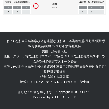
(岡山県・創志学園高等学校)
(群馬県・前橋育英高等学校)
肩固
0:51
I
W
P
I
W
P
1
0
0
0
主催：(公財)全国高等学校体育連盟/(公財)全日本柔道連盟/長野県/長野県
教育委員会/長野市/長野市教育委員会
共催：読売新聞社
後援：スポーツ庁/(公財)日本スポーツ協会/ＮＨＫ/(公財)長野県スポーツ
協会/(公財)長野市スポーツ協会
主管：(公財)全国高等学校体育連盟柔道専門部/長野県高等学校体育連盟/
長野県柔道連盟
特別協賛：大塚製薬
協賛：ＪＴＢ/マイナビ/ＫＤＤＩ/カンコー学生服
許可なく転載を禁じます。 Copyright
JUDO-HSC.
Produced by
ATFEED Co.,LTD