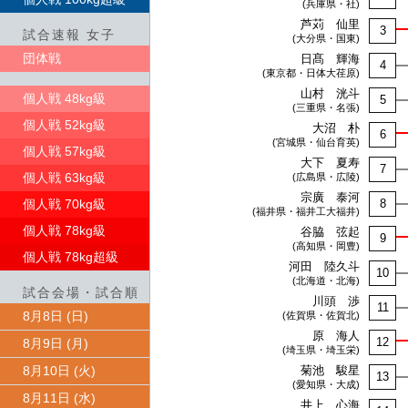
(兵庫県・社)
芦苅 仙里
3
試合速報 女子
(大分県・国東)
団体戦
日髙 輝海
4
(東京都・日体大荏原)
山村 洸斗
個人戦 48kg級
5
(三重県・名張)
個人戦 52kg級
大沼 朴
6
(宮城県・仙台育英)
個人戦 57kg級
大下 夏寿
7
個人戦 63kg級
(広島県・広陵)
宗廣 泰河
個人戦 70kg級
8
(福井県・福井工大福井)
個人戦 78kg級
谷脇 弦起
9
(高知県・岡豊)
個人戦 78kg超級
河田 陸久斗
10
(北海道・北海)
試合会場・試合順
川頭 渉
11
8月8日 (日)
(佐賀県・佐賀北)
原 海人
12
8月9日 (月)
(埼玉県・埼玉栄)
8月10日 (火)
菊池 駿星
13
(愛知県・大成)
8月11日 (水)
井上 心海