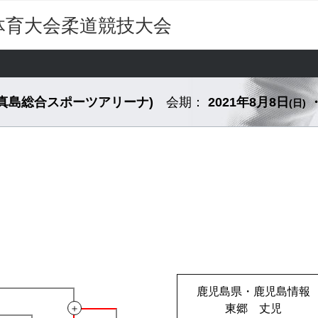
体育大会柔道競技大会
市真島総合スポーツアリーナ)
会期：
2021年8月8日
・
(日)
鹿児島県・鹿児島情報
＋
東郷 丈児