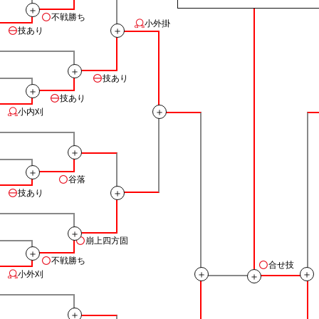
＋
不戦勝ち
小外掛
＋
技あり
＋
技あり
＋
技あり
＋
小内刈
＋
＋
谷落
＋
技あり
＋
崩上四方固
＋
不戦勝ち
合せ技
＋
＋
小外刈
＋
＋