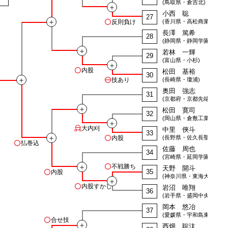
(鳥取県・倉吉北)
＋
小西 聡
27
＋
反則負け
(香川県・高松商業)
長澤 篤希
28
(静岡県・静岡学園)
＋
若林 一輝
29
(富山県・小杉)
＋
内股
松田 基裕
30
＋
技あり
(長崎県・瓊浦)
奥田 強志
31
(京都府・京都先端大附属)
＋
松田 寛司
32
(岡山県・倉敷工業)
＋
大内刈
中里 俠斗
33
＋
内股
(長野県・佐久長聖)
払巻込
佐藤 周也
34
(宮崎県・延岡学園)
＋
不戦勝ち
天野 開斗
35
内股
(神奈川県・東海大相模)
＋
内股すかし
岩沼 唯翔
36
(岩手県・盛岡中央)
岡本 悠冶
37
(愛媛県・宇和島東津島)
合せ技
＋
西畑 聡汰