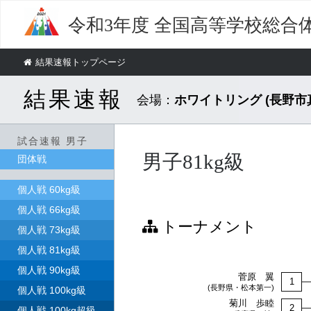
令和3年度
全国高等学校総合
結果速報トップページ
結果速報
会場：
ホワイトリング (長野
試合速報 男子
男子81kg級
団体戦
個人戦 60kg級
個人戦 66kg級
トーナメント
個人戦 73kg級
個人戦 81kg級
個人戦 90kg級
菅原 翼
1
(長野県・松本第一)
個人戦 100kg級
菊川 歩睦
2
個人戦 100kg超級