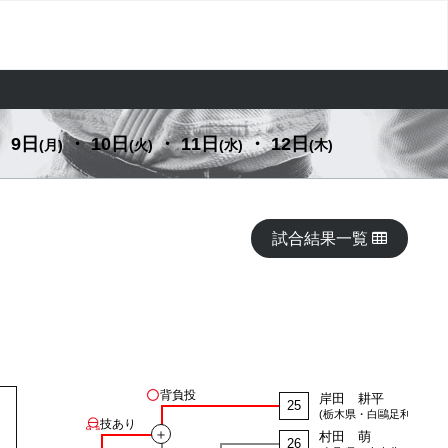
 9日
・ 10日
・ 11日
・ 12日
(月)
(火)
(水)
(木)
試合結果一覧
背負投
岸田 耕平
25
(栃木県・白鷗足利)
技あり
＋
村田 萌
26