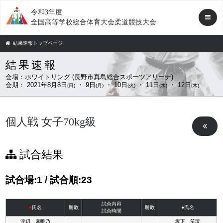
令和3年度
全国高等学校総合体育大会柔道競技大会
結果速報トップページ
結果速報
会場：
ホワイトリング (長野市真島総合スポーツアリーナ)
会期：
2021年8月8日
・ 9日
・ 10日
・ 11日
・ 12日
(日)
(月)
(火)
(水)
(木)
個人戦 女子70kg級
試合結果
試合場:1 / 試合順:23
試合内容
●
氏名
勝敗
勝敗
●氏名
試合時間
渡辺 麻唯乃
坂下 笑琉