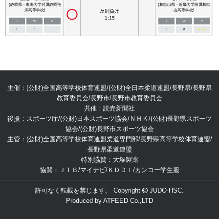
(静岡県・東海大学付属静岡翔
(和歌山県・近畿大学附属和歌
洋高等学校)
山高等学校)
反則負け
1:15
I
W
P
I
W
P
1
0
0
0
■
■
■
主催：(公財)全国高等学校体育連盟/(公財)全日本柔道連盟/長野県/長野県
教育委員会/長野市/長野市教育委員会
共催：読売新聞社
後援：スポーツ庁/(公財)日本スポーツ協会/ＮＨＫ/(公財)長野県スポーツ
協会/(公財)長野市スポーツ協会
主管：(公財)全国高等学校体育連盟柔道専門部/長野県高等学校体育連盟/
長野県柔道連盟
特別協賛：大塚製薬
協賛：ＪＴＢ/マイナビ/ＫＤＤＩ/カンコー学生服
許可なく転載を禁じます。 Copyright
JUDO-HSC.
Produced by
ATFEED Co.,LTD