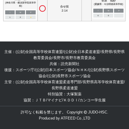
菅原 知紗
(神奈川県・横須賀学院高等学
(愛媛県・今治明徳高等学校)
校)
合せ技
2:14
I
W
P
I
W
P
0
0
1
0
■
主催：(公財)全国高等学校体育連盟/(公財)全日本柔道連盟/長野県/長野県
教育委員会/長野市/長野市教育委員会
共催：読売新聞社
後援：スポーツ庁/(公財)日本スポーツ協会/ＮＨＫ/(公財)長野県スポーツ
協会/(公財)長野市スポーツ協会
主管：(公財)全国高等学校体育連盟柔道専門部/長野県高等学校体育連盟/
長野県柔道連盟
特別協賛：大塚製薬
協賛：ＪＴＢ/マイナビ/ＫＤＤＩ/カンコー学生服
許可なく転載を禁じます。 Copyright
JUDO-HSC.
Produced by
ATFEED Co.,LTD