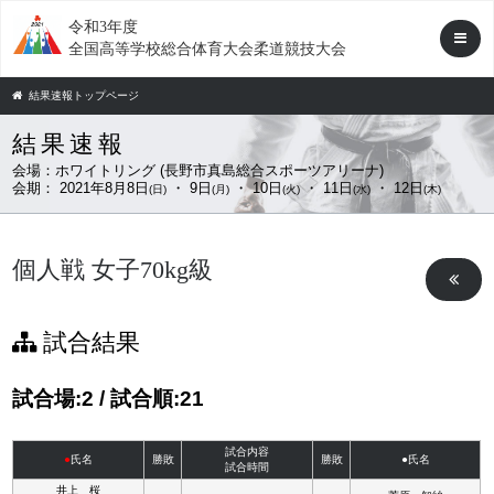
令和3年度
全国高等学校総合体育大会柔道競技大会
結果速報トップページ
結果速報
会場：
ホワイトリング (長野市真島総合スポーツアリーナ)
会期：
2021年8月8日
・ 9日
・ 10日
・ 11日
・ 12日
(日)
(月)
(火)
(水)
(木)
個人戦 女子70kg級
試合結果
試合場:2 / 試合順:21
試合内容
●
氏名
勝敗
勝敗
●氏名
試合時間
井上 桜