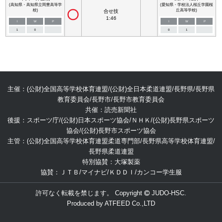
(高知県・高知県立岡豊高等学
(愛知県・学校法人桜丘学園桜
校)
丘高等学校)
合せ技
1:46
I
W
P
I
W
P
1
0
0
1
主催：(公財)全国高等学校体育連盟/(公財)全日本柔道連盟/長野県/長野県
教育委員会/長野市/長野市教育委員会
共催：読売新聞社
後援：スポーツ庁/(公財)日本スポーツ協会/ＮＨＫ/(公財)長野県スポーツ
協会/(公財)長野市スポーツ協会
主管：(公財)全国高等学校体育連盟柔道専門部/長野県高等学校体育連盟/
長野県柔道連盟
特別協賛：大塚製薬
協賛：ＪＴＢ/マイナビ/ＫＤＤＩ/カンコー学生服
許可なく転載を禁じます。 Copyright
JUDO-HSC.
Produced by
ATFEED Co.,LTD