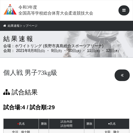
令和3年度
全国高等学校総合体育大会柔道競技大会
結果速報トップページ
結果速報
会場：
ホワイトリング (長野市真島総合スポーツアリーナ)
会期：
2021年8月8日
・ 9日
・ 10日
・ 11日
・ 12日
(日)
(月)
(火)
(水)
(木)
個人戦 男子73kg級
試合結果
試合場:4 / 試合順:29
試合内容
●
氏名
勝敗
勝敗
●氏名
試合時間
中川 倖士朗
太田 隆介