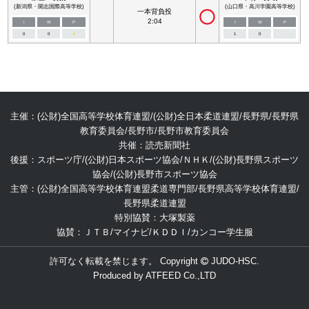
(新潟県・開志国際高等学校)
(山口県・高川学園高等学校)
一本背負投
2:04
I
W
P
I
W
P
0
0
■
1
0
主催：(公財)全国高等学校体育連盟/(公財)全日本柔道連盟/長野県/長野県
教育委員会/長野市/長野市教育委員会
共催：読売新聞社
後援：スポーツ庁/(公財)日本スポーツ協会/ＮＨＫ/(公財)長野県スポーツ
協会/(公財)長野市スポーツ協会
主管：(公財)全国高等学校体育連盟柔道専門部/長野県高等学校体育連盟/
長野県柔道連盟
特別協賛：大塚製薬
協賛：ＪＴＢ/マイナビ/ＫＤＤＩ/カンコー学生服
許可なく転載を禁じます。 Copyright
JUDO-HSC.
Produced by
ATFEED Co.,LTD