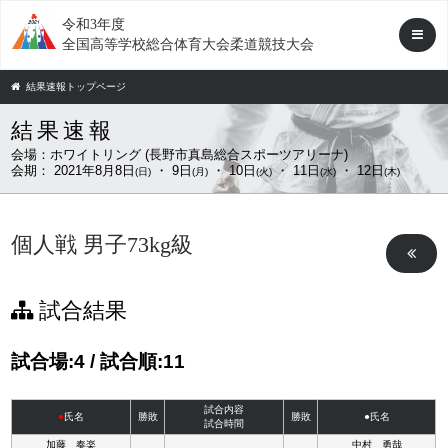
令和3年度
全国高等学校総合体育大会柔道競技大会
結果速報トップページ
結果速報
会場：
ホワイトリング (長野市真島総合スポーツアリーナ)
会期：
2021年8月8日
・ 9日
・ 10日
・ 11日
・ 12日
(日)
(月)
(火)
(水)
(木)
個人戦 男子73kg級
試合結果
試合場:4 / 試合順:11
試合内容
●
氏名
勝敗
勝敗
●氏名
試合時間
加藤 奏楽
中村 勇哉