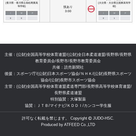
(香川県・香川県立高松商業高
(大分県・大分県立国東高等学
等学校)
校)
技あり
3:00
I
W
P
I
W
P
0
0
0
1
主催：(公財)全国高等学校体育連盟/(公財)全日本柔道連盟/長野県/長野県
教育委員会/長野市/長野市教育委員会
共催：読売新聞社
後援：スポーツ庁/(公財)日本スポーツ協会/ＮＨＫ/(公財)長野県スポーツ
協会/(公財)長野市スポーツ協会
主管：(公財)全国高等学校体育連盟柔道専門部/長野県高等学校体育連盟/
長野県柔道連盟
特別協賛：大塚製薬
協賛：ＪＴＢ/マイナビ/ＫＤＤＩ/カンコー学生服
許可なく転載を禁じます。 Copyright
JUDO-HSC.
Produced by
ATFEED Co.,LTD