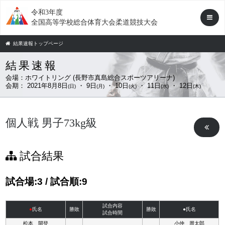
令和3年度
全国高等学校総合体育大会柔道競技大会
結果速報トップページ
結果速報
会場：
ホワイトリング (長野市真島総合スポーツアリーナ)
会期：
2021年8月8日
・ 9日
・ 10日
・ 11日
・ 12日
(日)
(月)
(火)
(水)
(木)
個人戦 男子73kg級
試合結果
試合場:3 / 試合順:9
試合内容
●
氏名
勝敗
勝敗
●氏名
試合時間
松本 開登
小仲 周太郎