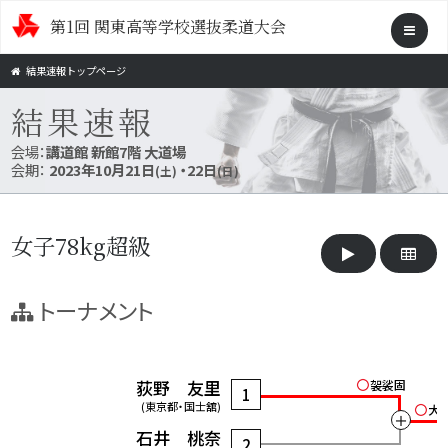
第1回 関東高等学校選抜柔道大会
結果速報トップページ
結果速報
会場：
講道館 新館7階 大道場
会期：
2023年10月21日
・22日
(土)
(日)
女子78kg超級
トーナメント
荻野 友里
袈裟固
1
(東京都・国士舘)
大
＋
石井 桃奈
2