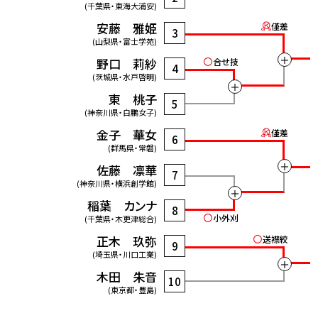
(千葉県・東海大浦安)
安藤 雅姫
僅差
3
(山梨県・富士学苑)
＋
野口 莉紗
合せ技
4
(茨城県・水戸啓明)
＋
東 桃子
5
(神奈川県・白鵬女子)
金子 華女
僅差
6
(群馬県・常磐)
＋
佐藤 凛華
7
(神奈川県・横浜創学館)
＋
稲葉 カンナ
8
小外刈
(千葉県・木更津総合)
正木 玖弥
送襟絞
9
(埼玉県・川口工業)
＋
木田 朱音
10
(東京都・豊島)