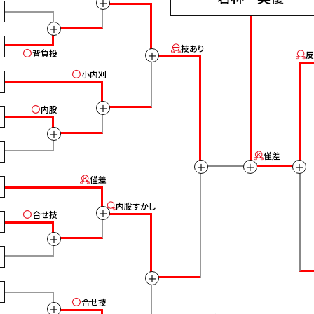
＋
＋
技あり
背負投
＋
反
小内刈
＋
内股
＋
僅差
＋
＋
＋
僅差
内股すかし
＋
合せ技
＋
＋
0
合せ技
＋