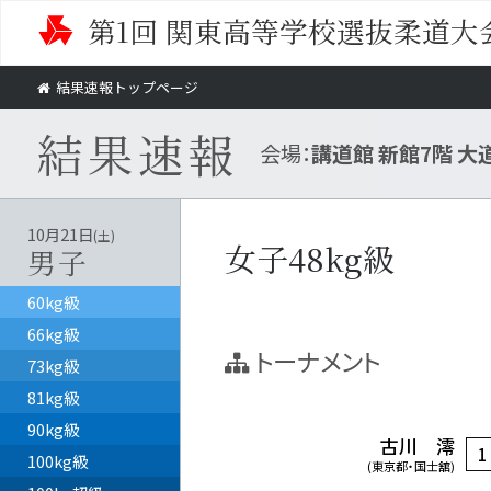
第1回 関東高等学校選抜柔道大
結果速報トップページ
結果速報
会場：
講道館 新館7階 大
10月21日
(土)
女子48kg級
男子
60kg級
66kg級
トーナメント
73kg級
81kg級
90kg級
古川 澪
1
100kg級
(東京都・国士舘)