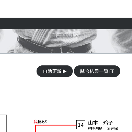
自動更新
試合結果一覧
山本 玲子
技あり
14
(神奈川県・三浦学苑)