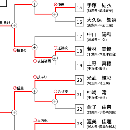
＋
手塚 結衣
僅差
15
(群馬県・前橋育英)
＋
大久保 響嬉
16
則負け
＋
(山梨県・甲府工業)
中山 陽和
17
(茨城県・牛久)
＋
若林 美優
送襟絞
技あり
18
(千葉県・木更津総合)
＋
後袈裟固
上野 真穂
19
(東京都・淑徳)
光武 結彩
技あり
20
(埼玉県・埼玉栄)
僅差
＋
柿崎 澪
合せ技
21
(東京都・修徳)
＋
金子 由奈
22
＋
(群馬県・伊勢崎興陽)
渥美 佳蓮
大内返
23
(栃木県・國學院栃木)