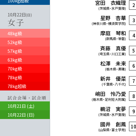
100kg超級
宮田 衣織理
2
(茨城県・水戸葵陵)
10月22日
(日)
星野 杏華
女子
3
(神奈川県・横須賀学院)
摩庭 琴和
48kg級
4
(群馬県・常磐)
52kg級
斉藤 真優
5
57kg級
(埼玉県・川口工業)
63kg級
松澤 未来
6
70kg級
(栃木県・黒磯)
78kg級
新井 優菜
7
(千葉県・八千代)
78kg超級
嶋田 怜乃愛
8
試合会場・試合順
(栃木県・足利短大附属)
10月21日 (土)
鵜沼 実夢
9
10月22日 (日)
(茨城県・水戸葵陵)
國井 創鳳
1
(山梨県・富士学苑)