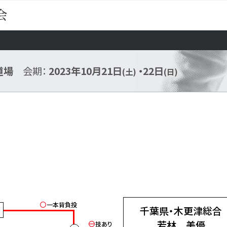
会
道場
会期：
2023年10月21日
・22日
(土)
(日)
一本背負投
千葉県・木更津総合
若林 美優
技あり