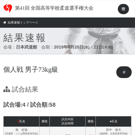
第41回 全国高等学校柔道選手権大会
結果速報トップページ
結果速報
会場：
日本武道館
会期：
2019年3月20日
・21日
(水)
(木/祝)
個人戦 男子73kg級
試合結果
試合場:4 / 試合順:58
試合内容
●
氏名
勝敗
勝敗
●氏名
試合時間
旭 征哉
田中 裕大
(茨城県・つくば秀英高等学校)
(福岡県・大牟田高等学校)