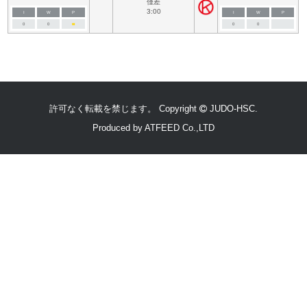
僅差
3:00
I
W
P
I
W
P
0
0
■
■
0
0
許可なく転載を禁じます。 Copyright
JUDO-HSC.
Produced by
ATFEED Co.,LTD