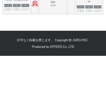
(埼玉県・埼玉栄高等学校)
校)
僅差
6:44
I
W
P
I
W
P
0
0
0
0
■
許可なく転載を禁じます。 Copyright
JUDO-HSC.
Produced by
ATFEED Co.,LTD