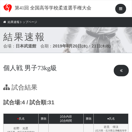
第41回 全国高等学校柔道選手権大会
結果速報トップページ
結果速報
会場：
日本武道館
会期：
2019年3月20日
・21日
(水)
(木/祝)
個人戦 男子73kg級
試合結果
試合場:4 / 試合順:31
試合内容
●
氏名
勝敗
勝敗
●氏名
試合時間
岩見 倖汰
杉野 光星
(石川県・石川県立津幡高等学