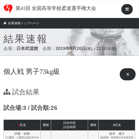
第41回 全国高等学校柔道選手権大会
結果速報トップページ
結果速報
会場：
日本武道館
会期：
2019年3月20日
・21日
(水)
(木/祝)
個人戦 男子73kg級
試合結果
試合場:3 / 試合順:26
試合内容
●
氏名
勝敗
勝敗
●氏名
試合時間
伊藤 栄都
板本 優大
(三重県・三重県立四日市中央
(秋田県・秋田県立本荘高等学