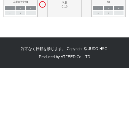
工業高等学校)
校)
内股
0:10
I
W
P
I
W
P
1
0
0
0
許可なく転載を禁じます。 Copyright
JUDO-HSC.
Produced by
ATFEED Co.,LTD