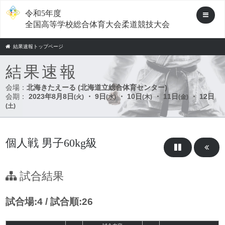
令和5年度
全国高等学校総合体育大会柔道競技大会
結果速報トップページ
結果速報
会場：
北海きたえーる (北海道立総合体育センター)
会期：
2023年8月8日
・ 9日
・ 10日
・ 11日
・ 12日
(火)
(水)
(木)
(金)
(土)
個人戦 男子60kg級
試合結果
試合場:4 / 試合順:26