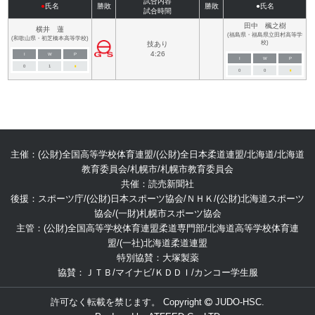
試合内容
●
氏名
勝敗
勝敗
●氏名
試合時間
田中 楓之樹
横井 蓮
(福島県・福島県立田村高等学
(和歌山県・初芝橋本高等学校)
校)
技あり
4:26
I
W
P
I
W
P
0
1
■
0
0
■
主催：(公財)全国高等学校体育連盟/(公財)全日本柔道連盟/北海道/北海道
教育委員会/札幌市/札幌市教育委員会
共催：読売新聞社
後援：スポーツ庁/(公財)日本スポーツ協会/ＮＨＫ/(公財)北海道スポーツ
協会/(一財)札幌市スポーツ協会
主管：(公財)全国高等学校体育連盟柔道専門部/北海道高等学校体育連
盟/(一社)北海道柔道連盟
特別協賛：大塚製薬
協賛：ＪＴＢ/マイナビ/ＫＤＤＩ/カンコー学生服
許可なく転載を禁じます。 Copyright
JUDO-HSC.