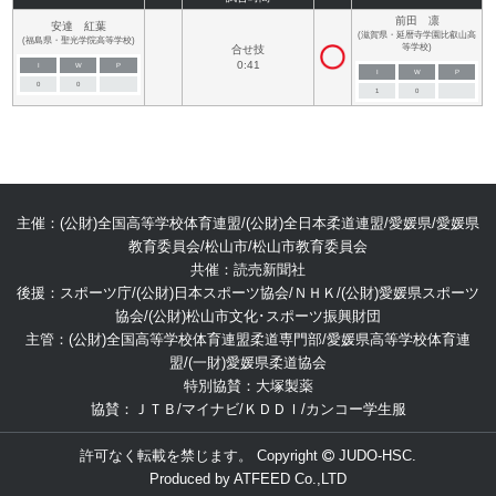
前田 凛
安達 紅葉
(滋賀県・延暦寺学園比叡山高
(福島県・聖光学院高等学校)
等学校)
合せ技
0:41
I
W
P
I
W
P
0
0
1
0
主催：(公財)全国高等学校体育連盟/(公財)全日本柔道連盟/愛媛県/愛媛県
教育委員会/松山市/松山市教育委員会
共催：読売新聞社
後援：スポーツ庁/(公財)日本スポーツ協会/ＮＨＫ/(公財)愛媛県スポーツ
協会/(公財)松山市文化･スポーツ振興財団
主管：(公財)全国高等学校体育連盟柔道専門部/愛媛県高等学校体育連
盟/(一財)愛媛県柔道協会
特別協賛：大塚製薬
協賛：ＪＴＢ/マイナビ/ＫＤＤＩ/カンコー学生服
許可なく転載を禁じます。 Copyright
JUDO-HSC.
Produced by
ATFEED Co.,LTD