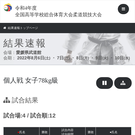
令和4年度
全国高等学校総合体育大会柔道競技大会
結果速報トップページ
結果速報
会場：
愛媛県武道館
会期：
2022年8月6日
・ 7日
・ 8日
・ 9日
・ 10日
(土)
(日)
(月)
(火)
(水)
個人戦 女子78kg級
試合結果
試合場:4 / 試合順:12
試合内容
●
氏名
勝敗
勝敗
●氏名
試合時間