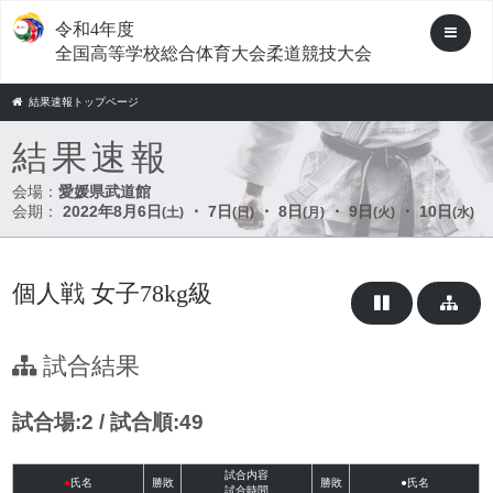
令和4年度
全国高等学校総合体育大会柔道競技大会
結果速報トップページ
結果速報
会場：
愛媛県武道館
会期：
2022年8月6日
・ 7日
・ 8日
・ 9日
・ 10日
(土)
(日)
(月)
(火)
(水)
個人戦 女子78kg級
試合結果
試合場:2 / 試合順:49
試合内容
●
氏名
勝敗
勝敗
●氏名
試合時間