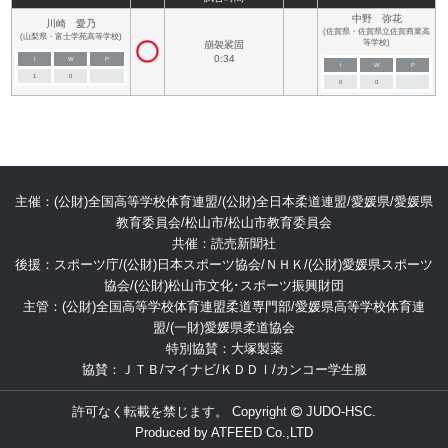
中野 弥花
川崎 愛乃
(佐賀県・佐賀県立佐賀商業高
(山梨県・富士学苑高等学校)
等学校)
崩袈裟固
0:34
I
W
P
I
W
P
1
0
0
0
主催：(公財)全国高等学校体育連盟/(公財)全日本柔道連盟/愛媛県/愛媛県
教育委員会/松山市/松山市教育委員会
共催：読売新聞社
後援：スポーツ庁/(公財)日本スポーツ協会/ＮＨＫ/(公財)愛媛県スポーツ
協会/(公財)松山市文化･スポーツ振興財団
主管：(公財)全国高等学校体育連盟柔道専門部/愛媛県高等学校体育連
盟/(一財)愛媛県柔道協会
特別協賛：大塚製薬
協賛：ＪＴＢ/マイナビ/ＫＤＤＩ/カンコー学生服
許可なく転載を禁じます。 Copyright
JUDO-HSC.
Produced by
ATFEED Co.,LTD