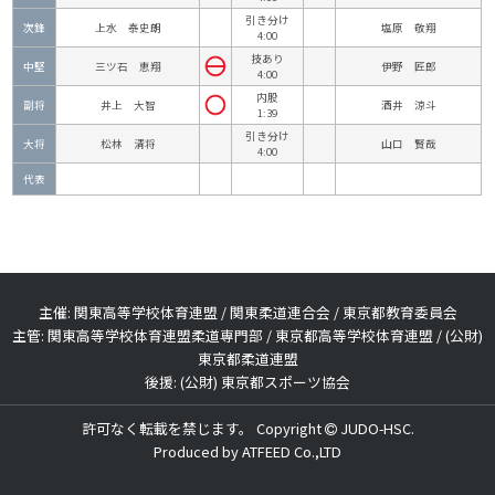
引き分け
次鋒
上水 泰史朗
塩原 敬翔
4:00
技あり
中堅
三ツ石 恵翔
伊野 匠郎
4:00
内股
副将
井上 大智
酒井 涼斗
1:39
引き分け
大将
松林 清将
山口 賢哉
4:00
代表
主催: 関東高等学校体育連盟 / 関東柔道連合会 / 東京都教育委員会
主管: 関東高等学校体育連盟柔道専門部 / 東京都高等学校体育連盟 / (公財)
東京都柔道連盟
後援: (公財) 東京都スポーツ協会
許可なく転載を禁じます。 Copyright
JUDO-HSC.
Produced by
ATFEED Co.,LTD