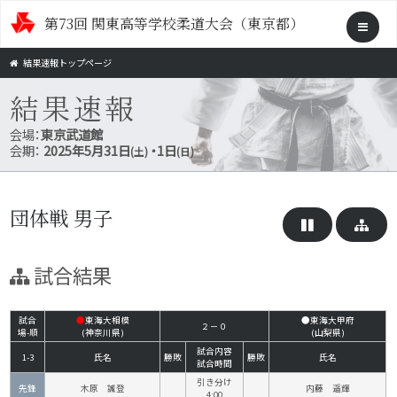
第73回 関東高等学校柔道大会（東京都）
結果速報トップページ
結果速報
会場：
東京武道館
会期：
2025年5月31日
・1日
(土)
(日)
団体戦 男子
試合結果
試合
●
東海大相模
●東海大甲府
２－０
場-順
(神奈川県)
(山梨県)
試合内容
1-3
氏名
勝敗
勝敗
氏名
試合時間
引き分け
先鋒
木原 誠登
内藤 遥輝
4:00