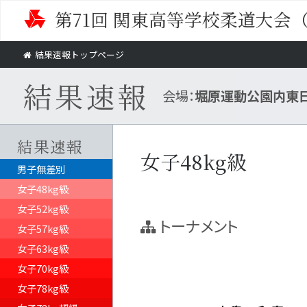
第71回 関東高等学校柔道大会
結果速報トップページ
結果速報
会場：
堀原運動公園内東
結果速報
女子48kg級
男子無差別
女子48kg級
女子52kg級
トーナメント
女子57kg級
女子63kg級
女子70kg級
女子78kg級