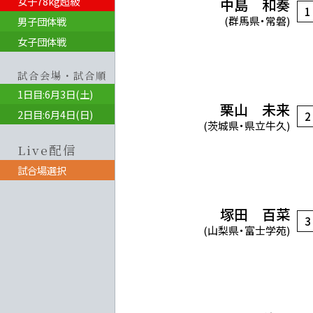
女子78kg超級
中島 和奏
1
(群馬県・常磐)
男子団体戦
女子団体戦
試合会場・試合順
1日目:6月3日(土)
栗山 未来
2日目:6月4日(日)
2
(茨城県・県立牛久)
Live配信
試合場選択
塚田 百菜
3
(山梨県・富士学苑)