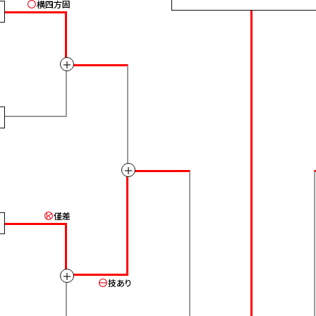
横四方固
＋
＋
僅差
＋
技あり