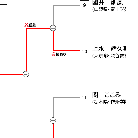
國井 創鳳
9
(山梨県・富士学苑)
僅差
＋
上水 緒久実
10
技あり
(東京都・渋谷教育学園
＋
関 ここみ
11
(栃木県・作新学院)
＋