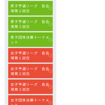
男子予選リーグ 各会
場第２試合
男子予選リーグ 各会
場第３試合
男子団体決勝トーナメ
ント
女子予選リーグ 各会
場第１試合
女子予選リーグ 各会
場第２試合
女子予選リーグ 各会
場第３試合
女子団体決勝トーナメ
ント