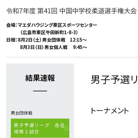
令和7年度 第41回 中国中学校柔道選手権大会
会場：マエダハウジング東区スポーツセンター
（広島市東区牛田新町1-8-3）
日程：8月2日（土）男女団体戦 12:15～
8月3日（日）男女個人戦 9:45～
男子予選
結果速報
トーナメント
男女団体戦
男子予選リーグ 各会
場第１試合