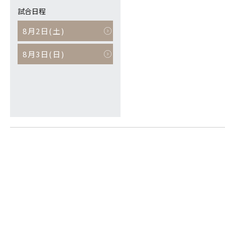
試合日程
8月2日(土)
8月3日(日)