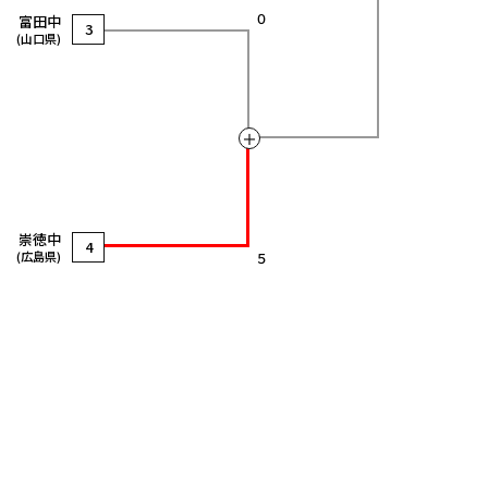
０
富田中
3
(山口県)
＋
崇徳中
4
(広島県)
５