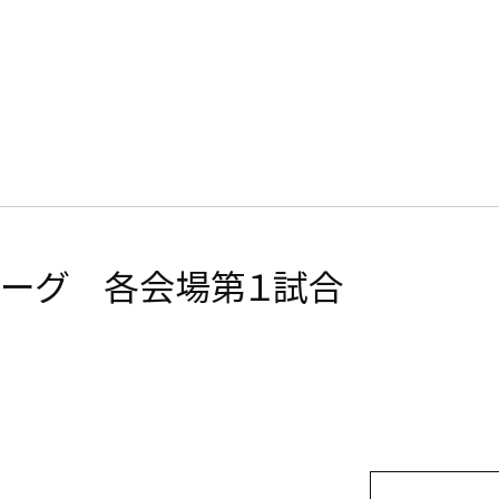
リーグ 各会場第１試合