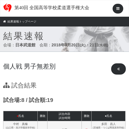
第40回 全国高等学校柔道選手権大会
結果速報トップページ
結果速報
会場：
日本武道館
会期：
2018年3月20日
・21日
(火)
(水/祝)
個人戦 男子無差別
試合結果
試合場:8 / 試合順:19
試合内容
●
氏名
勝敗
勝敗
●氏名
試合時間
中村 真極
多田 昌人
(山口県・高川学園高等学校)
(茨城県・つくば秀英高等学校)