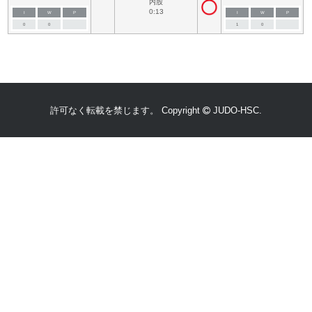
内股
0:13
I
W
P
I
W
P
0
0
1
0
許可なく転載を禁じます。 Copyright
JUDO-HSC.