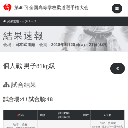
第40回 全国高等学校柔道選手権大会
結果速報トップページ
結果速報
会場：
日本武道館
会期：
2018年3月20日
・21日
(火)
(水/祝)
個人戦 男子81kg級
試合結果
試合場:4 / 試合順:48
試合内容
●
氏名
勝敗
勝敗
●氏名
試合時間
丹波 弘太郎
秋本 凌吾
(京都府・龍谷大学付属平安高