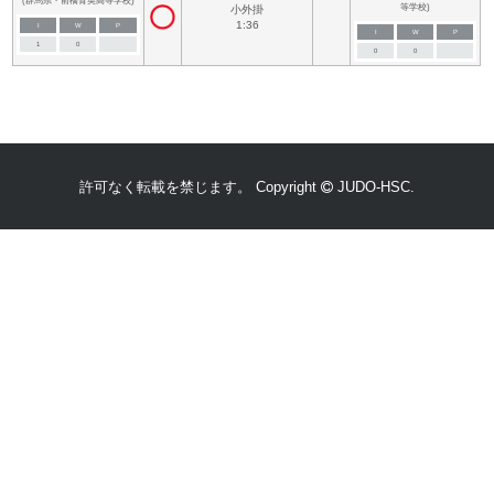
(群馬県・前橋育英高等学校)
等学校)
小外掛
1:36
I
W
P
I
W
P
1
0
0
0
許可なく転載を禁じます。 Copyright
JUDO-HSC.