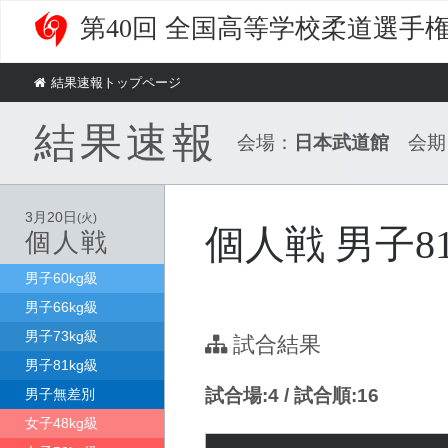
第40回 全国高等学校柔道選手
結果速報トップページ
結果速報
会場：
日本武道館
会期
3月20日
(火)
個人戦 男子81
個人戦
男子60kg級
男子66kg級
男子73kg級
試合結果
男子81kg級
試合場:4 / 試合順:16
男子無差別
女子48kg級