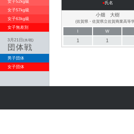
女子52kg級
●
氏名
女子57kg級
小畑 大樹
女子63kg級
(佐賀県・佐賀県立佐賀商業高等学
女子無差別
I
W
3月21日
1
1
(水/祝)
団体戦
男子団体
女子団体