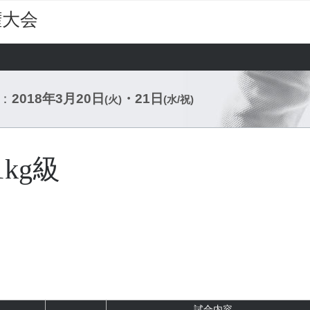
権大会
：
2018年3月20日
・21日
(火)
(水/祝)
kg級
試合内容