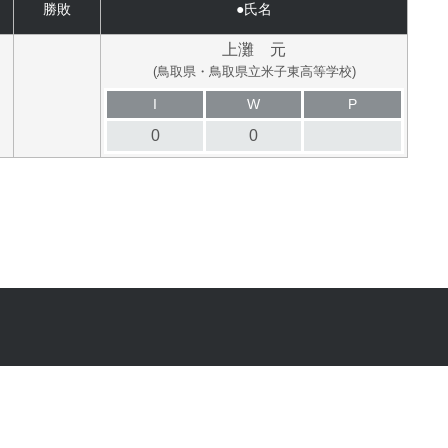
勝敗
●氏名
上灘 元
(鳥取県・鳥取県立米子東高等学校)
I
W
P
0
0