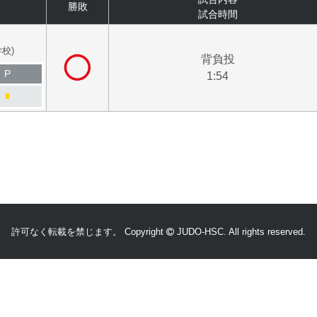
勝敗
試合時間
校)
背負投
P
1:54
■
許可なく転載を禁じます。 Copyright
JUDO-HSC.
All rights reserved.