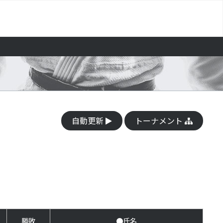
自動更新
トーナメント
勝敗
●氏名