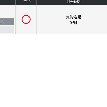
試合時間
支釣込足
P
0:54