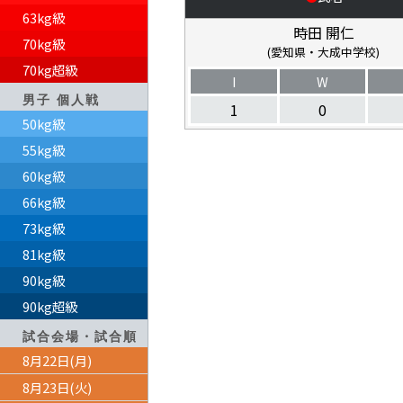
63kg級
時田 開仁
70kg級
(愛知県・大成中学校)
70kg超級
I
W
男子 個人戦
1
0
50kg級
55kg級
60kg級
66kg級
73kg級
81kg級
90kg級
90kg超級
試合会場・試合順
8月22日(月)
8月23日(火)