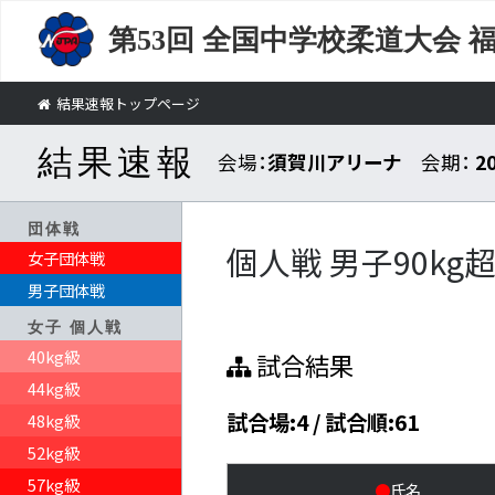
第53回
全国中学校柔道大会 
結果速報トップページ
結果速報
会場：
須賀川アリーナ
会期：
2
団体戦
個人戦 男子90kg
女子団体戦
男子団体戦
女子 個人戦
40kg級
試合結果
44kg級
試合場:4 / 試合順:61
48kg級
52kg級
57kg級
●
氏名