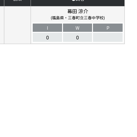
幕田 涼介
(福島県・三春町立三春中学校)
I
W
P
0
0