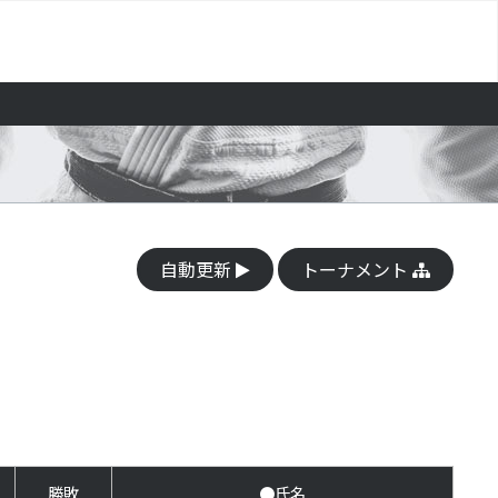
自動更新
トーナメント
勝敗
●氏名