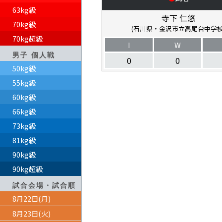
63kg級
寺下 仁悠
70kg級
(石川県・金沢市立高尾台中学校
70kg超級
I
W
男子 個人戦
0
0
50kg級
55kg級
60kg級
66kg級
73kg級
81kg級
90kg級
90kg超級
試合会場・試合順
8月22日(月)
8月23日(火)