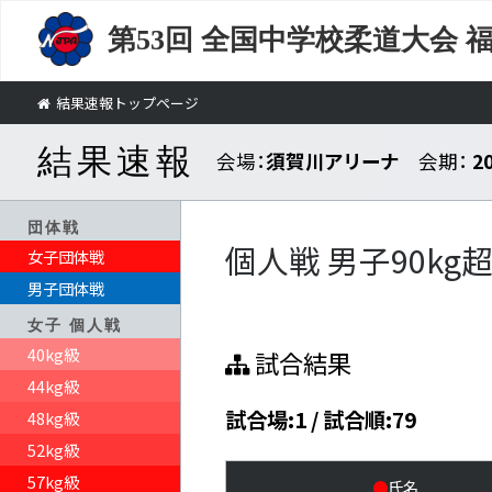
第53回
全国中学校柔道大会 
結果速報トップページ
結果速報
会場：
須賀川アリーナ
会期：
2
団体戦
個人戦 男子90kg
女子団体戦
男子団体戦
女子 個人戦
40kg級
試合結果
44kg級
試合場:1 / 試合順:79
48kg級
52kg級
57kg級
●
氏名