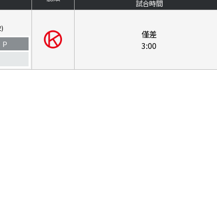
試合時間
)
僅差
P
3:00