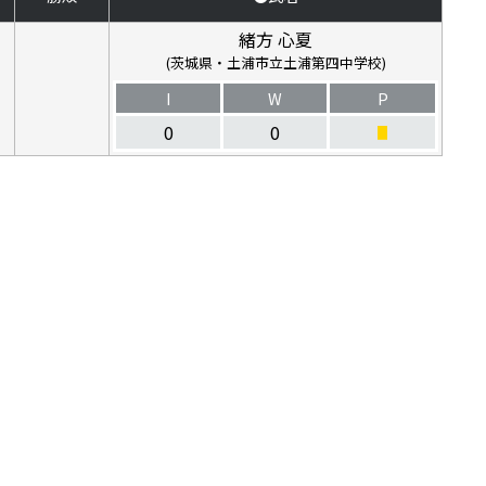
緒方 心夏
(茨城県・土浦市立土浦第四中学校)
I
W
P
0
0
■