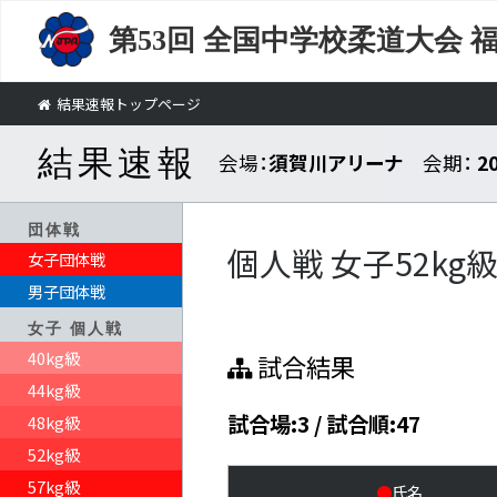
第53回
全国中学校柔道大会 
結果速報トップページ
結果速報
会場：
須賀川アリーナ
会期：
2
団体戦
個人戦 女子52kg
女子団体戦
男子団体戦
女子 個人戦
40kg級
試合結果
44kg級
試合場:3 / 試合順:47
48kg級
52kg級
57kg級
●
氏名