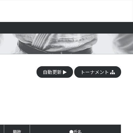
自動更新
トーナメント
勝敗
●氏名