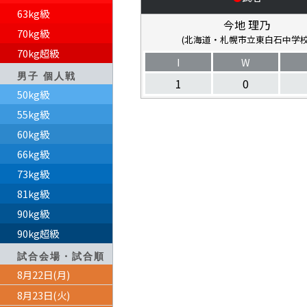
63kg級
今地 理乃
70kg級
(北海道・札幌市立東白石中学校
70kg超級
I
W
男子 個人戦
1
0
50kg級
55kg級
60kg級
66kg級
73kg級
81kg級
90kg級
90kg超級
試合会場・試合順
8月22日(月)
8月23日(火)