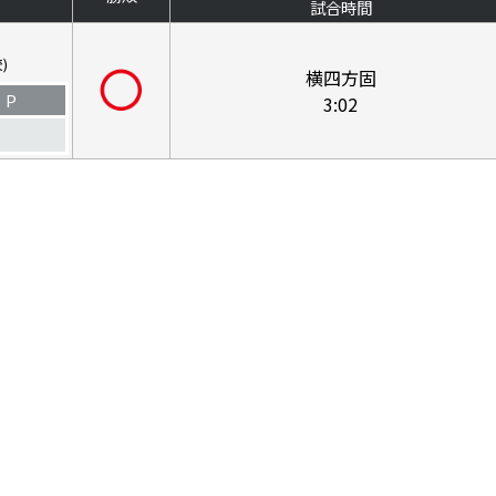
試合時間
)
横四方固
P
3:02