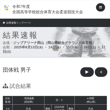
令和7年度
全国高等学校総合体育大会柔道競技大会
結果速報トップページ
結果速報
会場：
ジップアリーナ岡山（岡山県総合グラウンド体育館）
会期：
2025年8月13日
・ 14日
・ 15日
・ 16日
・ 17
(水)
(木)
(金)
(土)
日
(日)
団体戦 男子
試合結果
試合
●
明徳義塾
●
関西
②－２
場-順
(高知県)
(岡山県)
試合内容
4-4
氏名
勝敗
勝敗
氏名