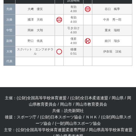
試合時間
有効
先鋒
大﨑 優笑
谷口 楓季
4:00
有効
次鋒
國澤 天晴
中井 秀一郎
4:00
引き分け
中堅
岡林 大翔
重末 瑞樹
4:00
僅差
副将
野口 侑真
細川 瑠歩
4:00
スクバット エンフオチラ
移腰
大将
伊奈垣 汰祐
ル
0:51
代表
主催：(公財)全国高等学校体育連盟 / (公財)全日本柔道連盟 / 岡山県 / 岡
山県教育委員会 / 岡山市 / 岡山市教育委員会
共催：読売新聞社
後援：スポーツ庁 / (公財)日本スポーツ協会 / ＮＨＫ / (公財)岡山県スポ
ーツ協会 / (一財)岡山市スポーツ協会
主管：(公財)全国高等学校体育連盟柔道専門部 / 岡山県高等学校体育連盟