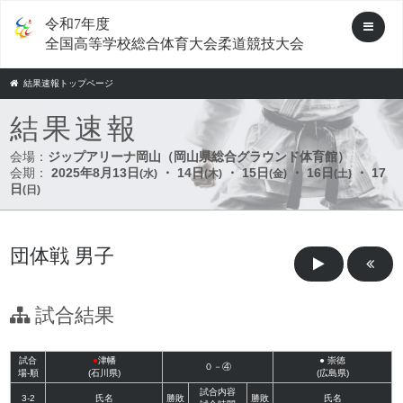
令和7年度
全国高等学校総合体育大会柔道競技大会
結果速報トップページ
結果速報
会場：
ジップアリーナ岡山（岡山県総合グラウンド体育館）
会期：
2025年8月13日
・ 14日
・ 15日
・ 16日
・ 17
(水)
(木)
(金)
(土)
日
(日)
団体戦 男子
試合結果
試合
●
津幡
●
崇徳
０－④
場-順
(石川県)
(広島県)
試合内容
3-2
氏名
勝敗
勝敗
氏名