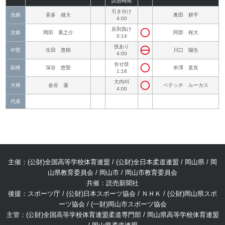
試合時間
引き分け
先鋒
喜多 雄大
奥田 耕平
4:00
反則負け
次鋒
岡田 凰之介
阿部 桜大
0:14
技あり
中堅
生田 恵樹
川口 陽生
4:00
合せ技
副将
深谷 悠聖
米澤 直良
1:18
大内刈
大将
金谷 蓮
ベテッチ ルーカス
4:00
代表
主催：(公財)全国高等学校体育連盟 / (公財)全日本柔道連盟 / 岡山県 / 岡
山県教育委員会 / 岡山市 / 岡山市教育委員会
共催：読売新聞社
後援：スポーツ庁 / (公財)日本スポーツ協会 / ＮＨＫ / (公財)岡山県スポ
ーツ協会 / (一財)岡山市スポーツ協会
主管：(公財)全国高等学校体育連盟柔道専門部 / 岡山県高等学校体育連盟