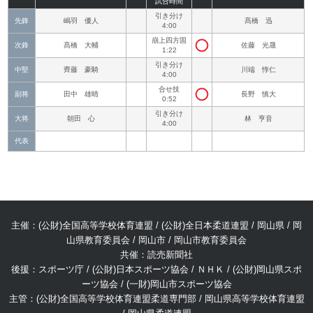
試合時間
引き分け
先鋒
嶋羽 優人
髙橋 迅
4:00
崩上四方固
次鋒
髙橋 大輔
佐藤 光晟
1:22
引き分け
中堅
齊藤 豪騎
川端 惇仁
4:00
合せ技
副将
田中 雄晴
長野 慎大
0:52
引き分け
大将
朝田 心
林 亨音
4:00
代表
主催：(公財)全国高等学校体育連盟 / (公財)全日本柔道連盟 / 岡山県 / 岡
山県教育委員会 / 岡山市 / 岡山市教育委員会
共催：読売新聞社
後援：スポーツ庁 / (公財)日本スポーツ協会 / ＮＨＫ / (公財)岡山県スポ
ーツ協会 / (一財)岡山市スポーツ協会
主管：(公財)全国高等学校体育連盟柔道専門部 / 岡山県高等学校体育連盟