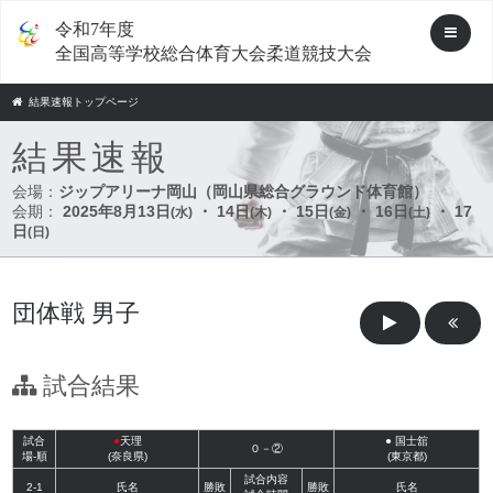
令和7年度
全国高等学校総合体育大会柔道競技大会
結果速報トップページ
結果速報
会場：
ジップアリーナ岡山（岡山県総合グラウンド体育館）
会期：
2025年8月13日
・ 14日
・ 15日
・ 16日
・ 17
(水)
(木)
(金)
(土)
日
(日)
団体戦 男子
試合結果
試合
●
天理
●
国士舘
０－②
場-順
(奈良県)
(東京都)
試合内容
2-1
氏名
勝敗
勝敗
氏名