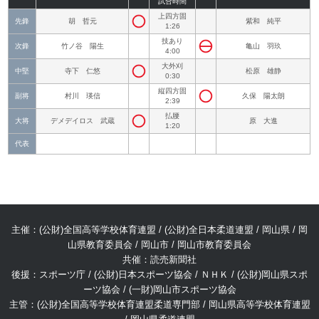
試合時間
上四方固
先鋒
胡 哲元
紫和 純平
1:26
技あり
次鋒
竹ノ谷 陽生
亀山 羽玖
4:00
大外刈
中堅
寺下 仁悠
松原 雄静
0:30
縦四方固
副将
村川 瑛信
久保 陽太朗
2:39
払腰
大将
デメデイロス 武蔵
原 大進
1:20
代表
主催：(公財)全国高等学校体育連盟 / (公財)全日本柔道連盟 / 岡山県 / 岡
山県教育委員会 / 岡山市 / 岡山市教育委員会
共催：読売新聞社
後援：スポーツ庁 / (公財)日本スポーツ協会 / ＮＨＫ / (公財)岡山県スポ
ーツ協会 / (一財)岡山市スポーツ協会
主管：(公財)全国高等学校体育連盟柔道専門部 / 岡山県高等学校体育連盟