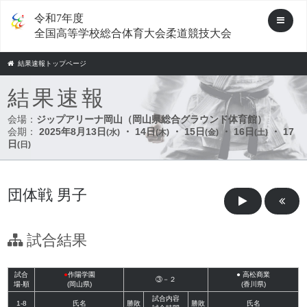
令和7年度
全国高等学校総合体育大会柔道競技大会
結果速報トップページ
結果速報
会場：
ジップアリーナ岡山（岡山県総合グラウンド体育館）
会期：
2025年8月13日
・ 14日
・ 15日
・ 16日
・ 17
(水)
(木)
(金)
(土)
日
(日)
団体戦 男子
試合結果
試合
●
作陽学園
●
高松商業
③－２
場-順
(岡山県)
(香川県)
試合内容
1-8
氏名
勝敗
勝敗
氏名