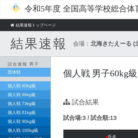
令和5年度
全国高等学校総合体
結果速報トップページ
結果速報
会場：
北海きたえーる 
試合速報 男子
個人戦 男子60kg級
団体戦
個人戦 60kg級
個人戦 66kg級
試合結果
個人戦 73kg級
個人戦 81kg級
試合場:3 / 試合順:13
個人戦 90kg級
個人戦 100kg級
●
氏名