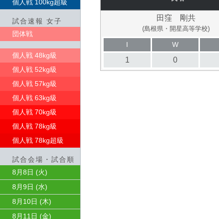
個人戦 100kg超級
田窪 剛共
試合速報 女子
(島根県・開星高等学校)
団体戦
I
W
個人戦 48kg級
1
0
個人戦 52kg級
個人戦 57kg級
個人戦 63kg級
個人戦 70kg級
個人戦 78kg級
個人戦 78kg超級
試合会場・試合順
8月8日 (火)
8月9日 (水)
8月10日 (木)
8月11日 (金)