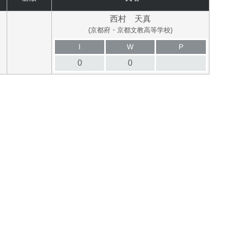
西村 天真
(京都府・京都文教高等学校)
I
W
P
0
0