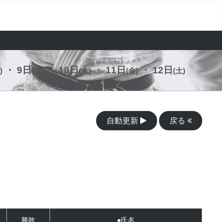
・ 9日
・ 10日
・ 11日
・ 12日
)
(水)
(木)
(金)
(土)
自動更新
戻る
勝敗
●氏名