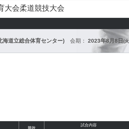
育大会柔道競技大会
(北海道立総合体育センター)
会期：
2023年8月8日
(火
試合内容
勝敗