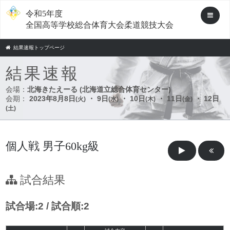
令和5年度
全国高等学校総合体育大会柔道競技大会
結果速報トップページ
結果速報
会場：
北海きたえーる (北海道立総合体育センター)
会期：
2023年8月8日
・ 9日
・ 10日
・ 11日
・ 12日
(火)
(水)
(木)
(金)
(土)
個人戦 男子60kg級
試合結果
試合場:2 / 試合順:2