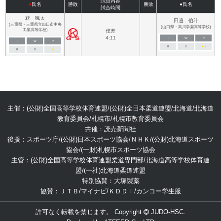
試合内容
●
氏名
勝敗
勝敗
●氏名
試合時間
萩 颯太
田邉 伯斗
(三重県・三重県立四日市中央
(山口県・高川学園高等学校)
工業高等学校)
僅差
4:11
I
W
P
I
W
P
0
0
■
■
0
0
■
主催：(公財)全国高等学校体育連盟/(公財)全日本柔道連盟/北海道/北海道
教育委員会/札幌市/札幌市教育委員会
共催：読売新聞社
後援：スポーツ庁/(公財)日本スポーツ協会/ＮＨＫ/(公財)北海道スポーツ
協会/(一財)札幌市スポーツ協会
主管：(公財)全国高等学校体育連盟柔道専門部/北海道高等学校体育連
盟/(一社)北海道柔道連盟
特別協賛：大塚製薬
協賛：ＪＴＢ/マイナビ/ＫＤＤＩ/カンコー学生服
許可なく転載を禁じます。 Copyright
JUDO-HSC.