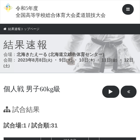
令和5年度
全国高等学校総合体育大会柔道競技大会
結果速報トップページ
結果速報
会場：
北海きたえーる (北海道立総合体育センター)
会期：
2023年8月8日
・ 9日
・ 10日
・ 11日
・ 12日
(火)
(水)
(木)
(金)
(土)
個人戦 男子60kg級
試合結果
試合場:1 / 試合順:31