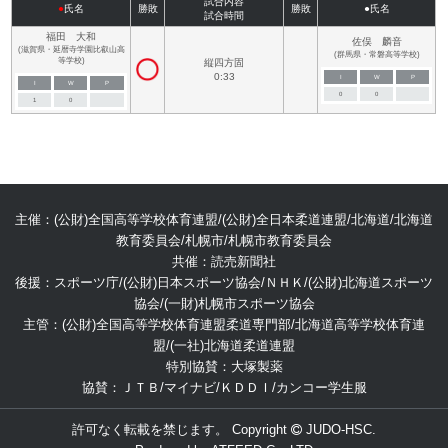
試合内容
●
氏名
勝敗
勝敗
●氏名
試合時間
福田 大和
佐俣 麟音
(滋賀県・延暦寺学園比叡山高
(群馬県・常磐高等学校)
等学校)
縦四方固
0:33
I
W
P
I
W
P
0
0
1
0
主催：(公財)全国高等学校体育連盟/(公財)全日本柔道連盟/北海道/北海道
教育委員会/札幌市/札幌市教育委員会
共催：読売新聞社
後援：スポーツ庁/(公財)日本スポーツ協会/ＮＨＫ/(公財)北海道スポーツ
協会/(一財)札幌市スポーツ協会
主管：(公財)全国高等学校体育連盟柔道専門部/北海道高等学校体育連
盟/(一社)北海道柔道連盟
特別協賛：大塚製薬
協賛：ＪＴＢ/マイナビ/ＫＤＤＩ/カンコー学生服
許可なく転載を禁じます。 Copyright
JUDO-HSC.