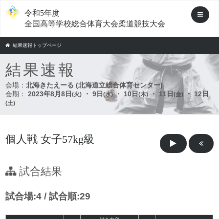
令和5年度
全国高等学校総合体育大会柔道競技大会
結果速報トップページ
結果速報
会場：
北海きたえーる (北海道立総合体育センター)
会期：
2023年8月8日
・ 9日
・ 10日
・ 11日
・ 12日
(火)
(水)
(木)
(金)
(土)
個人戦 女子57kg級
試合結果
試合場:4 / 試合順:29