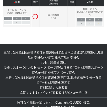
試合内容
●
氏名
勝敗
勝敗
●氏名
試合時間
福田 さくら
トーレス カミラ
(島根県・島根県立平田高等学
(群馬県・常磐高等学校)
校)
崩上四方固
1:31
I
W
P
I
W
P
1
0
0
0
■
主催：(公財)全国高等学校体育連盟/(公財)全日本柔道連盟/北海道/北海道
教育委員会/札幌市/札幌市教育委員会
共催：読売新聞社
後援：スポーツ庁/(公財)日本スポーツ協会/ＮＨＫ/(公財)北海道スポーツ
協会/(一財)札幌市スポーツ協会
主管：(公財)全国高等学校体育連盟柔道専門部/北海道高等学校体育連
盟/(一社)北海道柔道連盟
特別協賛：大塚製薬
協賛：ＪＴＢ/マイナビ/ＫＤＤＩ/カンコー学生服
許可なく転載を禁じます。 Copyright
JUDO-HSC.