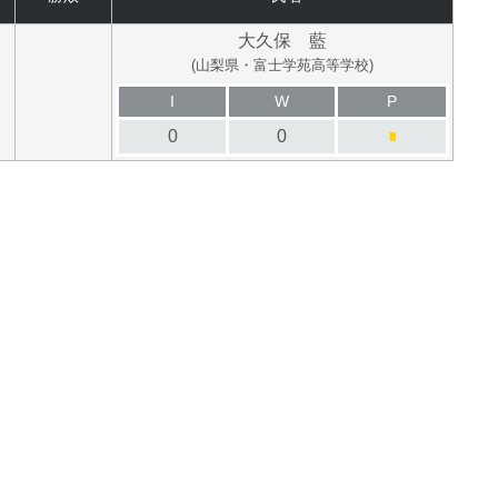
大久保 藍
(山梨県・富士学苑高等学校)
I
W
P
0
0
■