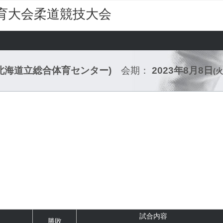
育大会柔道競技大会
(北海道立総合体育センター)
会期：
2023年8月8日
(火
試合内容
勝敗