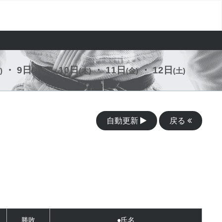
・ 9日
・ 10日
・ 11日
・ 12日
)
(水)
(木)
(金)
(土)
自動更新
戻る
勝敗
●氏名