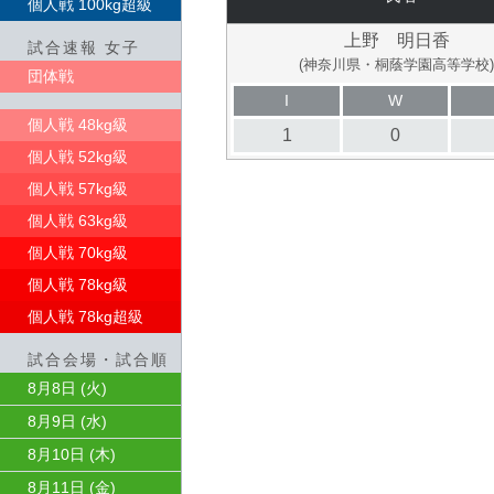
個人戦 100kg超級
上野 明日香
試合速報 女子
(神奈川県・桐蔭学園高等学校)
団体戦
I
W
個人戦 48kg級
1
0
個人戦 52kg級
個人戦 57kg級
個人戦 63kg級
個人戦 70kg級
個人戦 78kg級
個人戦 78kg超級
試合会場・試合順
8月8日 (火)
8月9日 (水)
8月10日 (木)
8月11日 (金)