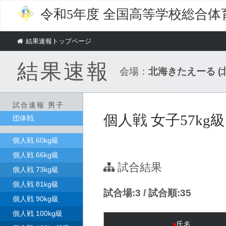
令和5年度
全国高等学校総合体
結果速報トップページ
結果速報
会場：
北海きたえーる 
試合速報 男子
個人戦 女子57kg級
団体戦
個人戦 60kg級
個人戦 66kg級
試合結果
個人戦 73kg級
個人戦 81kg級
試合場:3 / 試合順:35
個人戦 90kg級
個人戦 100kg級
●
氏名