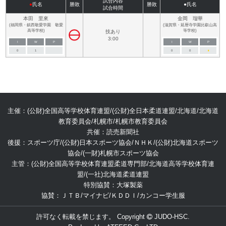
試合内容
●
氏名
勝敗
勝敗
●氏名
試合時間
本田 里來
金岡 瑠華
(福岡県・鎮西敬愛学園 敬愛
(滋賀県・延暦寺学園比叡山高
高等学校)
等学校)
技あり
3:00
I
W
P
I
W
P
0
1
0
0
■
主催：(公財)全国高等学校体育連盟/(公財)全日本柔道連盟/北海道/北海道
教育委員会/札幌市/札幌市教育委員会
共催：読売新聞社
後援：スポーツ庁/(公財)日本スポーツ協会/ＮＨＫ/(公財)北海道スポーツ
協会/(一財)札幌市スポーツ協会
主管：(公財)全国高等学校体育連盟柔道専門部/北海道高等学校体育連
盟/(一社)北海道柔道連盟
特別協賛：大塚製薬
協賛：ＪＴＢ/マイナビ/ＫＤＤＩ/カンコー学生服
許可なく転載を禁じます。 Copyright
JUDO-HSC.