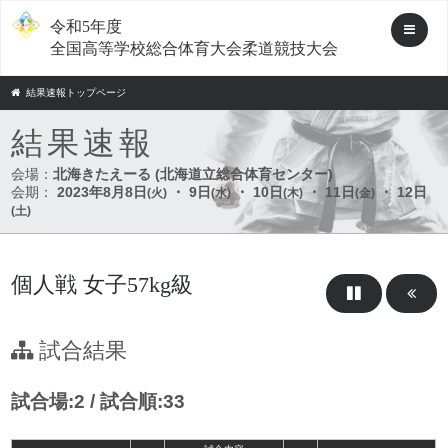
令和5年度
全国高等学校総合体育大会柔道競技大会
結果速報トップページ
結果速報
会場：
北海きたえーる (北海道立総合体育センター)
会期：
2023年8月8日
・ 9日
・ 10日
・ 11日
・ 12日
(火)
(水)
(木)
(金)
(土)
個人戦 女子57kg級
試合結果
試合場:2 / 試合順:33