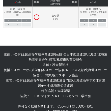
試合内容
●
氏名
勝敗
勝敗
●氏名
試合時間
山崎 陽茉理
南里 陽菜乃
(北海道・札幌日本大学高等学
(佐賀県・佐賀県立佐賀工業高
校)
等学校)
合せ技
0:27
I
W
P
I
W
P
1
0
0
0
主催：(公財)全国高等学校体育連盟/(公財)全日本柔道連盟/北海道/北海道
教育委員会/札幌市/札幌市教育委員会
共催：読売新聞社
後援：スポーツ庁/(公財)日本スポーツ協会/ＮＨＫ/(公財)北海道スポーツ
協会/(一財)札幌市スポーツ協会
主管：(公財)全国高等学校体育連盟柔道専門部/北海道高等学校体育連
盟/(一社)北海道柔道連盟
特別協賛：大塚製薬
協賛：ＪＴＢ/マイナビ/ＫＤＤＩ/カンコー学生服
許可なく転載を禁じます。 Copyright
JUDO-HSC.