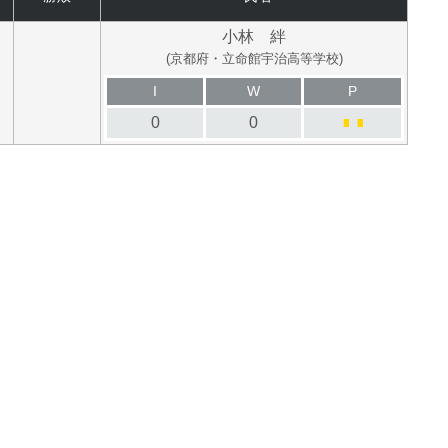
小林 絆
(京都府・立命館宇治高等学校)
I
W
P
0
0
■
■