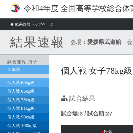
令和4年度
全国高等学校総合体
結果速報トップページ
結果速報
会場：
愛媛県武道館
会
試合速報 男子
個人戦 女子78kg級
団体戦
個人戦 60kg級
個人戦 66kg級
試合結果
個人戦 73kg級
個人戦 81kg級
試合場:3 / 試合順:27
個人戦 90kg級
個人戦 100kg級
●
氏名