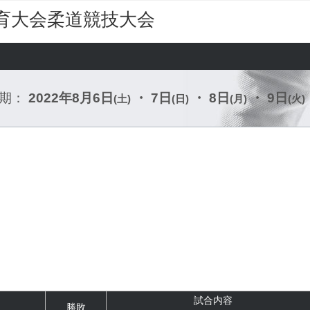
育大会柔道競技大会
期：
2022年8月6日
・ 7日
・ 8日
・ 9日
(土)
(日)
(月)
(火)
試合内容
勝敗