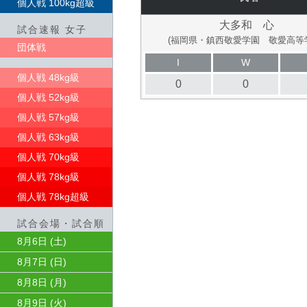
個人戦 100kg超級
大多和 心
試合速報 女子
(福岡県・鎮西敬愛学園 敬愛高等
団体戦
I
W
個人戦 48kg級
0
0
個人戦 52kg級
個人戦 57kg級
個人戦 63kg級
個人戦 70kg級
個人戦 78kg級
個人戦 78kg超級
試合会場・試合順
8月6日 (土)
8月7日 (日)
8月8日 (月)
8月9日 (火)