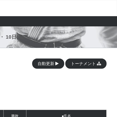
・ 10日
(水)
自動更新
トーナメント
勝敗
●氏名