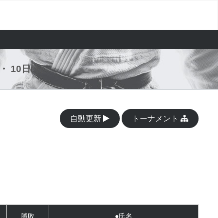
・ 10日
(水)
自動更新
トーナメント
勝敗
●氏名