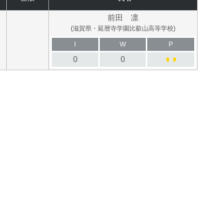
前田 凛
(滋賀県・延暦寺学園比叡山高等学校)
I
W
P
0
0
■
■