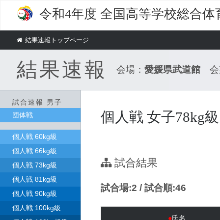
令和4年度
全国高等学校総合体
結果速報トップページ
結果速報
会場：
愛媛県武道館
会
試合速報 男子
個人戦 女子78kg級
団体戦
個人戦 60kg級
個人戦 66kg級
試合結果
個人戦 73kg級
個人戦 81kg級
試合場:2 / 試合順:46
個人戦 90kg級
個人戦 100kg級
●
氏名