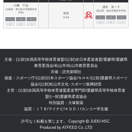
川﨑 千栄
浦井 菜々子
(大阪府・東大阪大学敬愛高等
(岡山県・創志学園高等学校)
学校)
僅差
3:04
I
W
P
I
W
P
0
0
■
0
0
■
■
主催：(公財)全国高等学校体育連盟/(公財)全日本柔道連盟/愛媛県/愛媛県
教育委員会/松山市/松山市教育委員会
共催：読売新聞社
後援：スポーツ庁/(公財)日本スポーツ協会/ＮＨＫ/(公財)愛媛県スポーツ
協会/(公財)松山市文化･スポーツ振興財団
主管：(公財)全国高等学校体育連盟柔道専門部/愛媛県高等学校体育連
盟/(一財)愛媛県柔道協会
特別協賛：大塚製薬
協賛：ＪＴＢ/マイナビ/ＫＤＤＩ/カンコー学生服
許可なく転載を禁じます。 Copyright
JUDO-HSC.
Produced by
ATFEED Co.,LTD