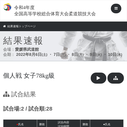
令和4年度
全国高等学校総合体育大会柔道競技大会
結果速報トップページ
結果速報
会場：
愛媛県武道館
会期：
2022年8月6日
・ 7日
・ 8日
・ 9日
・ 10日
(土)
(日)
(月)
(火)
(水)
個人戦 女子78kg級
試合結果
試合場:2 / 試合順:28
試合内容
●
氏名
勝敗
勝敗
●氏名
試合時間